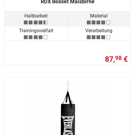
RDX Boxset Maisbirne
Haltbarkeit
Material
Trainingsvielfalt
Verarbeitung
87,
€
98