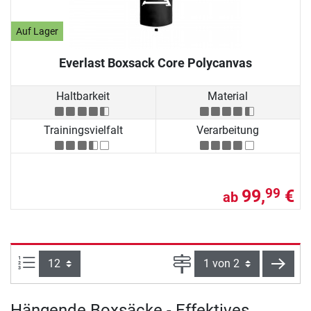
Auf Lager
Everlast Boxsack Core Polycanvas
Haltbarkeit
Material
Trainingsvielfalt
Verarbeitung
99,
€
99
ab
Artikel pro Seite:
Seite
weite
Hängende Boxsäcke - Effektives