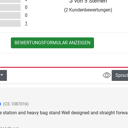
3
von 5 Sternen
0
(2 Kundenbewertungen)
0
1
BEWERTUNGSFORMULAR ANZEIGEN
Sprac
(CE-1087016)
se station and heavy bag stand Well designed and straight forwa