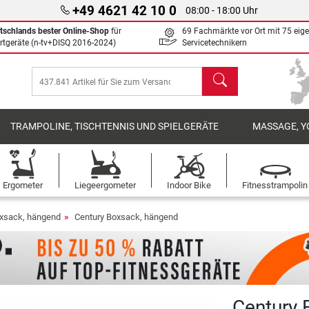
+49 4621 42 10 0
08:00 - 18:00 Uhr
tschlands bester Online-Shop
für
69 Fachmärkte vor Ort mit 75 eig
rtgeräte (n-tv+DISQ 2016-2024)
Servicetechnikern
Suchen
TRAMPOLINE, TISCHTENNIS UND SPIELGERÄTE
MASSAGE, Y
Ergometer
Liegeergometer
Indoor Bike
Fitnesstrampolin
xsack, hängend
Century Boxsack, hängend
Century F