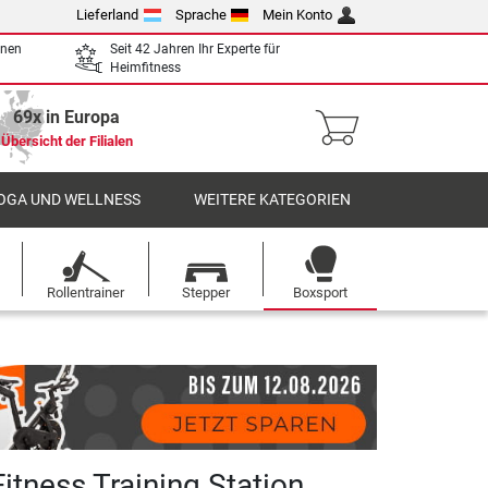
Lieferland
Sprache
Mein Konto
enen
Seit 42 Jahren Ihr Experte für
Heimfitness
69x in Europa
Übersicht der Filialen
OGA UND WELLNESS
WEITERE KATEGORIEN
Rollentrainer
Stepper
Boxsport
itness Training Station