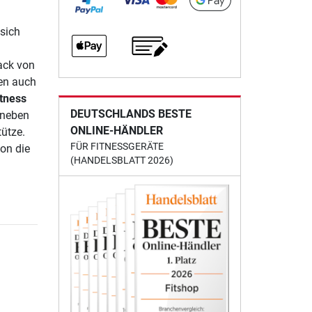
 sich
ack von
nen auch
itness
DEUTSCHLANDS BESTE
 neben
ONLINE-HÄNDLER
ütze.
FÜR FITNESSGERÄTE
ion die
(HANDELSBLATT 2026)