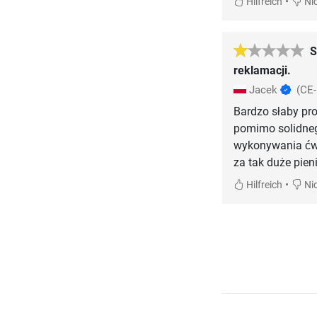
•
Hilfreich
Nic
S
reklamacji.
Jacek
(CE
Bardzo słaby pro
pomimo solidnego
wykonywania ćwic
za tak duże pien
•
Hilfreich
Nic