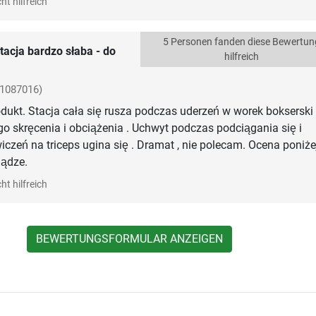
ht hilfreich
5 Personen fanden diese Bewertun
tacja bardzo słaba - do
hilfreich
-1087016)
dukt. Stacja cała się rusza podczas uderzeń w worek bokserski
 skręcenia i obciążenia . Uchwyt podczas podciągania się i
zeń na triceps ugina się . Dramat , nie polecam. Ocena poniże
iądze.
ht hilfreich
BEWERTUNGSFORMULAR ANZEIGEN