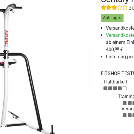
2 
Auf Lager
Versandkoste
Versandkoste
ab einem Ein
400,
€
00
Lieferung pe
FITSHOP TEST
Haltbarkeit
Training
Verar