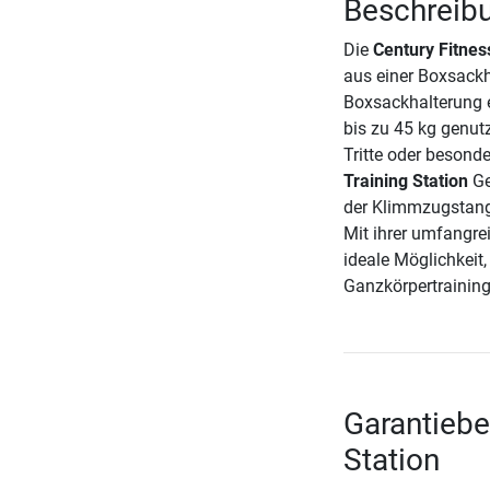
Beschreibu
Die
Century Fitnes
aus einer Boxsackh
Boxsackhalterung e
bis zu 45 kg genut
Tritte oder besond
Training Station
Ge
der Klimmzugstange
Mit ihrer umfangrei
ideale Möglichkeit
Ganzkörpertraining
Garantiebe
Station