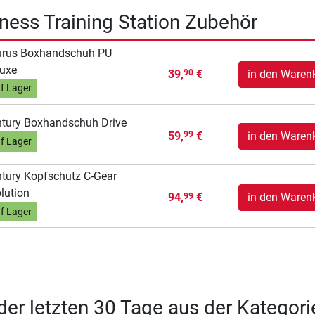
tness Training Station Zubehör
urus Boxhandschuh PU
uxe
39,
€
in den Waren
90
f Lager
tury Boxhandschuh Drive
59,
€
in den Waren
99
f Lager
tury Kopfschutz C-Gear
lution
94,
€
in den Waren
99
f Lager
 der letzten 30 Tage aus der Kategori