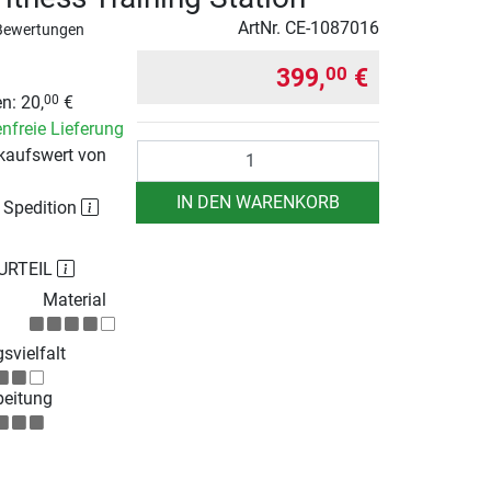
ArtNr.
CE-1087016
Bewertungen
399,
€
00
n: 20,
€
00
nfreie Lieferung
Anzahl
kaufswert von
IN DEN WARENKORB
r Spedition
URTEIL
Material
svielfalt
beitung