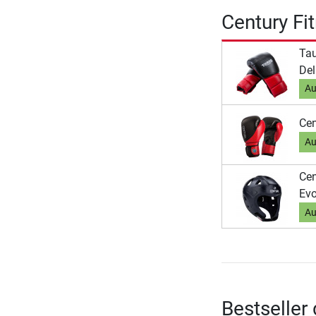
Century Fi
Ta
Del
Au
Cen
Au
Cen
Evo
Au
Bestseller