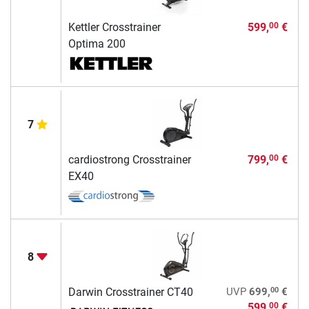
Kettler Crosstrainer
599,
€
00
Optima 200
7
cardiostrong Crosstrainer
799,
€
00
EX40
8
00
Darwin Crosstrainer CT40
UVP
699,
€
599,
€
00