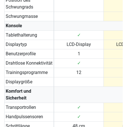
Position des
V
Schwungrads
Schwungmasse
Konsole
Tablethalterung
✓
Displaytyp
LCD-Display
LCD-
Benutzerprofile
1
Drahtlose Konnektivität
✓
Trainingsprogramme
12
Displaygröße
Komfort und
Sicherheit
Transportrollen
✓
Handpulssensoren
✓
Schrittlänge
48 cm
5