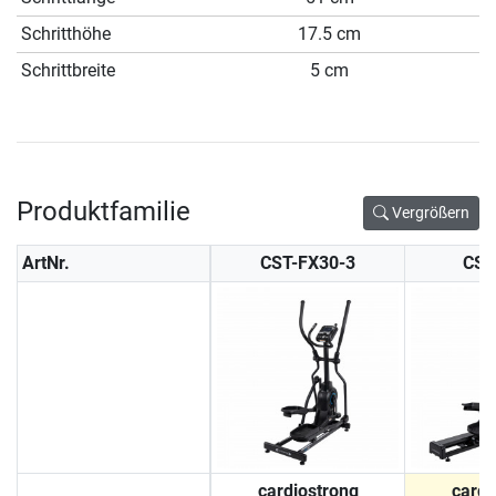
Schritthöhe
17.5 cm
Schrittbreite
5 cm
Produktfamilie
Vergrößern
ArtNr.
CST-FX30-3
CST
cardiostrong
cardi