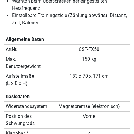
Warnton beim Überschreiten der eingestellten
Herzfrequenz
Einstellbare Trainingsziele (Zählung abwärts): Distanz,
Zeit, Kalorien
Allgemeine Daten
ArtNr.
CST-FX50
Max.
150 kg
Benutzergewicht
Aufstellmaße
183 x 70 x 171 cm
(L x B x H)
Basisdaten
Widerstandssystem
Magnetbremse (elektronisch)
Position des
Vorne
Schwungrads
Klappbar /
✓