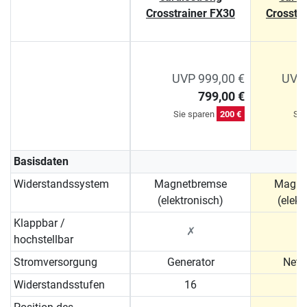
Crosstrainer FX30
Crosstr
UVP 999,00 €
UVP 
799,00 €
Sie sparen
200 €
Sie
Basisdaten
Widerstandssystem
Magnetbremse
Magne
(elektronisch)
(elekt
Klappbar /
✗
hochstellbar
Stromversorgung
Generator
Netz
Widerstandsstufen
16