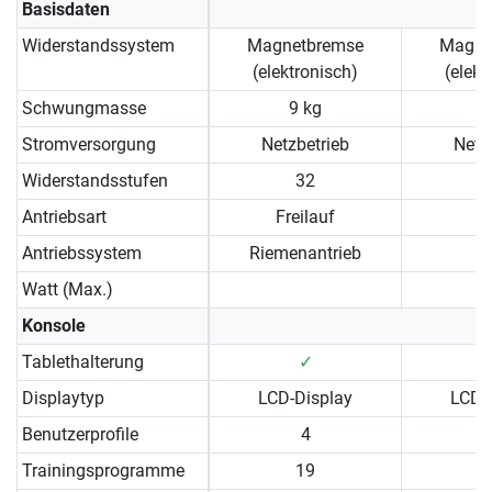
Basisdaten
Widerstandssystem
Magnetbremse
Magne
(elektronisch)
(elekt
Schwungmasse
9 kg
9
Stromversorgung
Netzbetrieb
Netz
Widerstandsstufen
32
Antriebsart
Freilauf
Antriebssystem
Riemenantrieb
Watt (Max.)
Konsole
Tablethalterung
✓
Displaytyp
LCD-Display
LCD-
Benutzerprofile
4
Trainingsprogramme
19