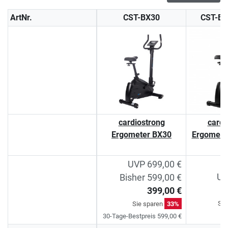
ArtNr.
CST-BX30
CST-B
cardiostrong
cardi
Ergometer BX30
Ergomete
UVP 699,00 €
UV
Bisher 599,00 €
399,00 €
Sie
Sie sparen
33%
30-Tage-Bestpreis 599,00 €