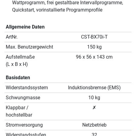
Wattprogramm, frei gestaltbare Intervallprogramme,
Quickstart, vorinstallierte Programmprofile
Allgemeine Daten
ArtNr.
CST-BX70i-T
Max. Benutzergewicht
150 kg
Aufstellmaße
96 x 56 x 143 cm
(L x B x H)
Basisdaten
Widerstandssystem
Induktionsbremse (EMS)
Schwungmasse
10 kg
Klappbar /
✗
hochstellbar
Stromversorgung
Netzbetrieb
Widerstandsstufen
32