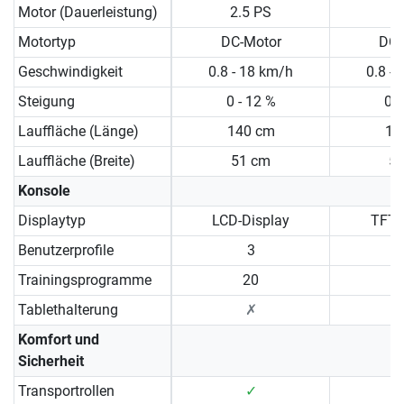
Motor (Dauerleistung)
2.5 PS
3
Motortyp
DC-Motor
DC-
Geschwindigkeit
0.8 - 18 km/h
0.8 -
Steigung
0 - 12 %
0 -
Lauffläche (Länge)
140 cm
15
Lauffläche (Breite)
51 cm
5
Konsole
Displaytyp
LCD-Display
TFT-
Benutzerprofile
3
Trainingsprogramme
20
Tablethalterung
✗
Komfort und
Sicherheit
Transportrollen
✓