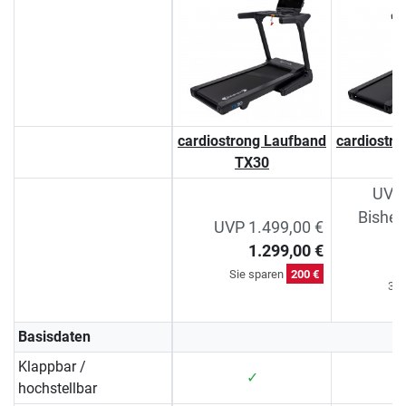
cardiostrong Laufband
cardiostr
TX30
T
UVP 
Bisher
UVP 1.499,00 €
1.299,00 €
Si
Sie sparen
200 €
30-
Basisdaten
Klappbar /
✓
hochstellbar