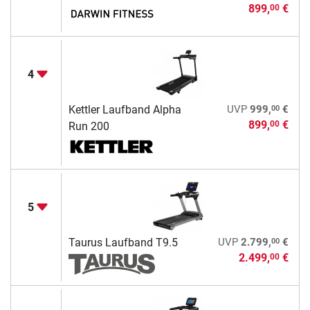
899,
€
00
4
00
Kettler Laufband Alpha
UVP
999,
€
899,
€
00
Run 200
5
00
Taurus Laufband T9.5
UVP
2.799,
€
2.499,
€
00