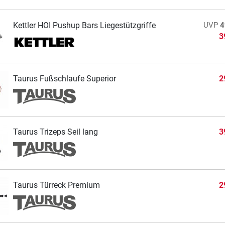
Kettler HOI Pushup Bars Liegestützgriffe
UVP
4
3
Taurus Fußschlaufe Superior
2
Taurus Trizeps Seil lang
3
Taurus Türreck Premium
2