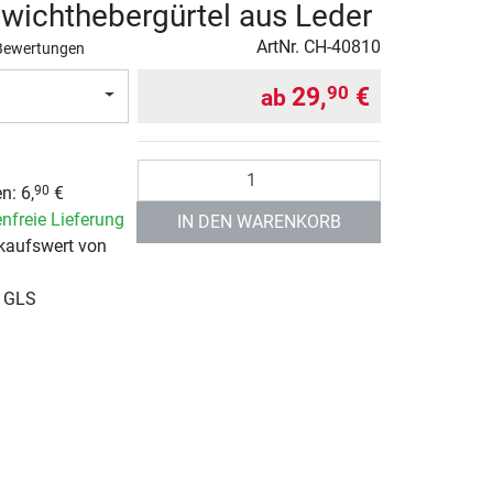
wichthebergürtel aus Leder
ArtNr.
CH-40810
Bewertungen
29,
€
90
ab
Anzahl
n: 6,
€
90
nfreie Lieferung
IN DEN WARENKORB
kaufswert von
r GLS