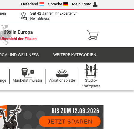
Lieferland
Sprache
Mein Konto
enen
Seit 42 Jahren Ihr Experte für
Heimfitness
69x in Europa
Übersicht der Filialen
OGA UND WELLNESS
WEITERE KATEGORIEN
ange
Muskelstimulator
Vibrationsplatte
Studio-
Kraftgeräte