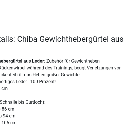
ails: Chiba Gewichthebergürtel aus
ebergürtel aus Leder
: Zubehör für Gewichtheben
e Rückenwirbel während des Trainings, beugt Verletzungen vor
ückenteil für das Heben großer Gewichte
ertiges Leder - 100 Prozent!
5 cm
Schnalle bis Gurtloch):
is 86 cm
is 94 cm
is 106 cm