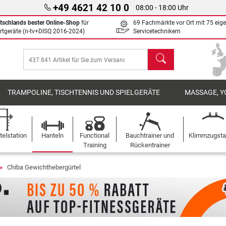
+49 4621 42 10 0
08:00 - 18:00 Uhr
tschlands bester Online-Shop
für
69 Fachmärkte vor Ort mit 75 eig
rtgeräte (n-tv+DISQ 2016-2024)
Servicetechnikern
Suchen
TRAMPOLINE, TISCHTENNIS UND SPIELGERÄTE
MASSAGE, Y
elstation
Hanteln
Functional
Bauchtrainer und
Klimmzugst
Training
Rückentrainer
Chiba Gewichthebergürtel