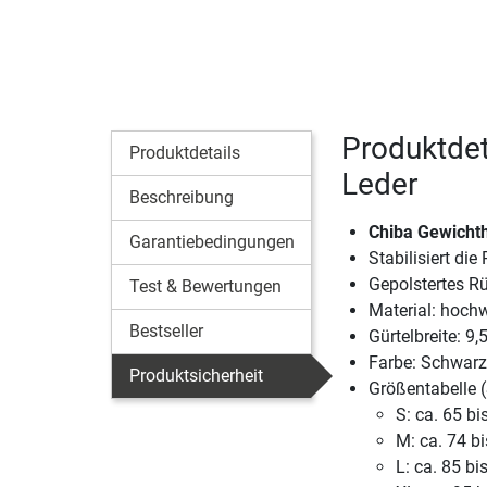
Produktdet
Produktdetails
Leder
Beschreibung
Chiba Gewichth
Garantiebedingungen
Stabilisiert di
Gepolstertes R
Test & Bewertungen
Material: hochw
Bestseller
Gürtelbreite: 9,
Farbe: Schwarz
Produktsicherheit
Größentabelle (
S: ca. 65 b
M: ca. 74 b
L: ca. 85 b