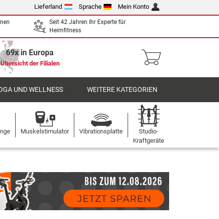
Lieferland
Sprache
Mein Konto
enen
Seit 42 Jahren Ihr Experte für
Heimfitness
69x in Europa
Übersicht der Filialen
OGA UND WELLNESS
WEITERE KATEGORIEN
ange
Muskelstimulator
Vibrationsplatte
Studio-
Kraftgeräte