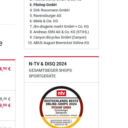
Fitshop GmbH
Dirk Rossmann GmbH
Ravensburger AG
Miele & Cie. KG
dm-drogerie markt GmbH + Co. KG
Andreas Stihl AG & Co. KG (STIHL)
Canyon Bicycles GmbH (Canyon)
e
ABUS August Bremicker Söhne KG
N-TV & DISQ 2024
4,
€
90
GESAMTSIEGER SHOPS
SPORTGERÄTE
00
9,
€
9,
€
00