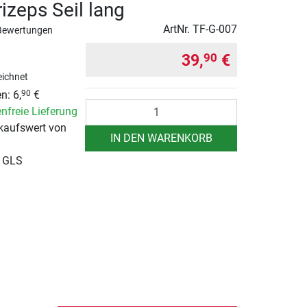
izeps Seil lang
ArtNr.
TF-G-007
Bewertungen
39,
€
90
ichnet
n: 6,
€
90
Anzahl
nfreie Lieferung
kaufswert von
IN DEN WARENKORB
r GLS