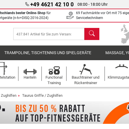
+49 4621 42 10 0
08:00 - 18:00 Uhr
tschlands bester Online-Shop
für
69 Fachmärkte vor Ort mit 75 eig
rtgeräte (n-tv+DISQ 2016-2024)
Servicetechnikern
Suchen
TRAMPOLINE, TISCHTENNIS UND SPIELGERÄTE
MASSAGE, Y
elstation
Hanteln
Functional
Bauchtrainer und
Klimmzugst
Training
Rückentrainer
/ Zughilfen
Taurus Griffe / Zughilfen