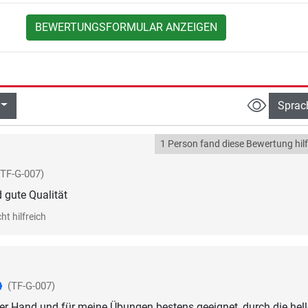
BEWERTUNGSFORMULAR ANZEIGEN
Sprac
1 Person fand diese Bewertung hilf
(TF-G-007)
 gute Qualität
ht hilfreich
(TF-G-007)
n der Hand und für meine Übungen bestens geeignet, durch die hell