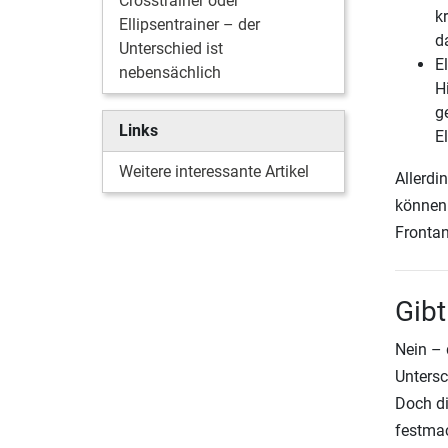
Crosstrainer oder
k
Ellipsentrainer – der
d
Unterschied ist
El
nebensächlich
H
g
Links
E
Weitere interessante Artikel
Allerdi
können 
Frontan
Gibt
Nein – 
Untersc
Doch di
festma