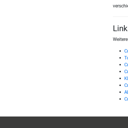
verschi
Link
Weitere
C
T
C
C
K
C
A
C