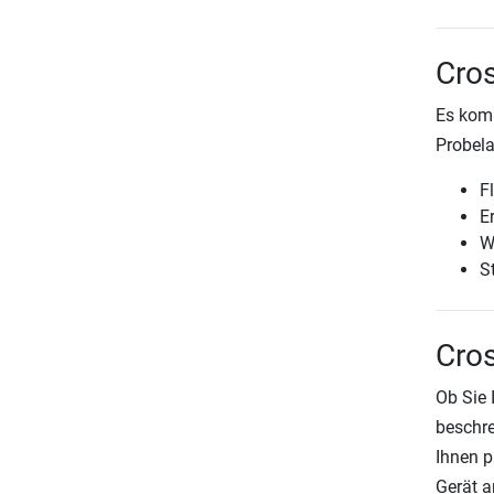
Cros
Es komm
Probela
F
E
W
St
Cros
Ob Sie 
beschre
Ihnen p
Gerät a