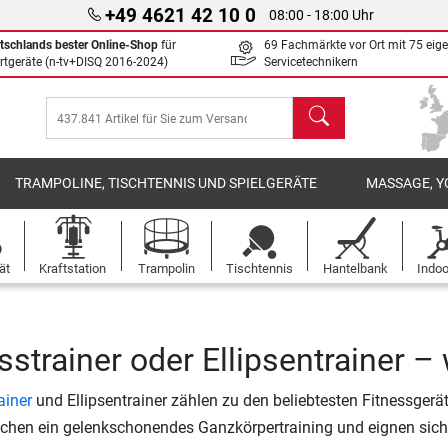
+49 4621 42 10 0
08:00 - 18:00 Uhr
tschlands bester Online-Shop
für
69 Fachmärkte vor Ort mit 75 eig
rtgeräte (n-tv+DISQ 2016-2024)
Servicetechnikern
Suchen
TRAMPOLINE, TISCHTENNIS UND SPIELGERÄTE
MASSAGE, Y
ät
Kraftstation
Trampolin
Tischtennis
Hantelbank
Indoo
sstrainer oder Ellipsentrainer –
ainer
und Ellipsentrainer zählen zu den beliebtesten Fitnessgerä
chen ein gelenkschonendes Ganzkörpertraining und eignen sich