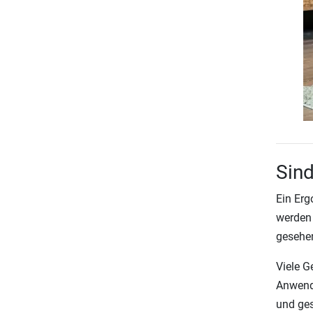
Sind
Ein Erg
werden 
gesehen
Viele G
Anwendu
und ges