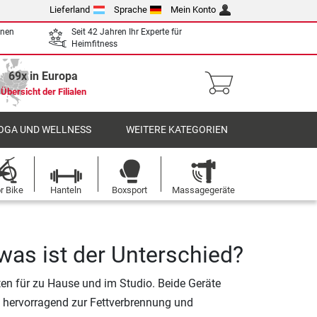
Lieferland
Sprache
Mein Konto
enen
Seit 42 Jahren Ihr Experte für
Heimfitness
69x in Europa
Übersicht der Filialen
OGA UND WELLNESS
WEITERE KATEGORIEN
r Bike
Hanteln
Boxsport
Massagegeräte
 was ist der Unterschied?
ten für zu Hause und im Studio. Beide Geräte
 hervorragend zur Fettverbrennung und