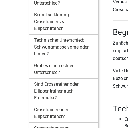
Verbess
Unterschied?
Crosstr
Begriffserklärung:
Crosstrainer vs.
Ellipsentrainer
Begr
Technischer Unterschied:
Zunächs
Schwungmasse vorne oder
englisc
hinten?
deutsch
Gibt es einen echten
Viele H
Unterschied?
Bezeich
Sind Crosstrainer oder
Schwung
Ellipsentrainer auch
Ergometer?
Tec
Crosstrainer oder
Ellipsentrainer?
C
B