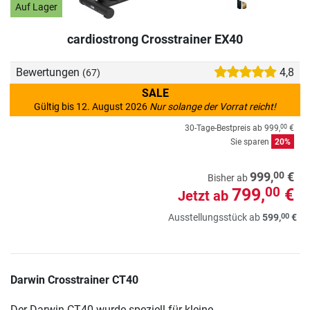
Auf Lager
cardiostrong Crosstrainer EX40
Bewertungen
4,8
(67)
SALE
Gültig bis 12. August 2026
Nur solange der Vorrat reicht!
30-Tage-Bestpreis ab
999,
€
00
Sie sparen
20%
00
999,
€
Bisher ab
799,
€
00
Jetzt ab
00
Ausstellungsstück ab
599,
€
Darwin Crosstrainer CT40
Der Darwin CT40 wurde speziell für kleine