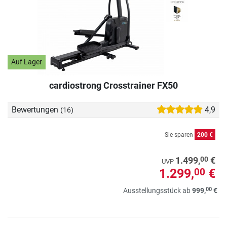
Auf Lager
cardiostrong Crosstrainer FX50
Bewertungen
4,9
(16)
Sie sparen
200 €
00
1.499,
€
UVP
1.299,
€
00
00
Ausstellungsstück ab
999,
€