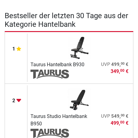
Bestseller der letzten 30 Tage aus der
Kategorie Hantelbank
1
00
Taurus Hantelbank B930
UVP
499,
€
349,
€
00
2
00
Taurus Studio Hantelbank
UVP
549,
€
499,
€
00
B950