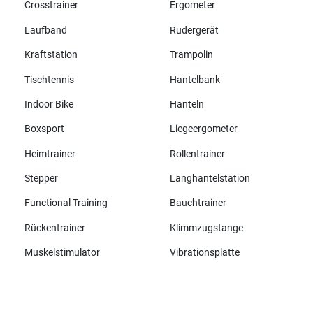
Crosstrainer
Ergometer
Laufband
Rudergerät
Kraftstation
Trampolin
Tischtennis
Hantelbank
Indoor Bike
Hanteln
Boxsport
Liegeergometer
Heimtrainer
Rollentrainer
Stepper
Langhantelstation
Functional Training
Bauchtrainer
Rückentrainer
Klimmzugstange
Muskelstimulator
Vibrationsplatte
Alle Marken