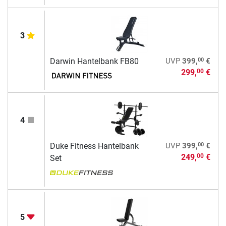
3
00
Darwin Hantelbank FB80
UVP
399,
€
299,
€
00
4
00
Duke Fitness Hantelbank
UVP
399,
€
249,
€
00
Set
5