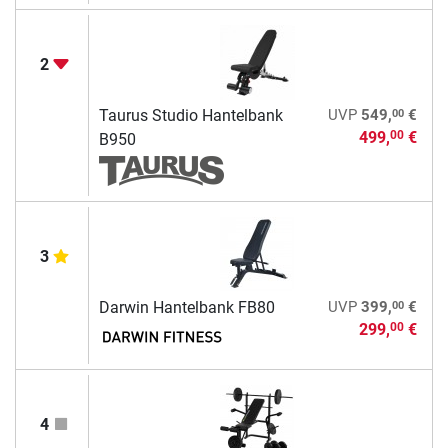
2
00
Taurus Studio Hantelbank
UVP
549,
€
499,
€
00
B950
3
00
Darwin Hantelbank FB80
UVP
399,
€
299,
€
00
4