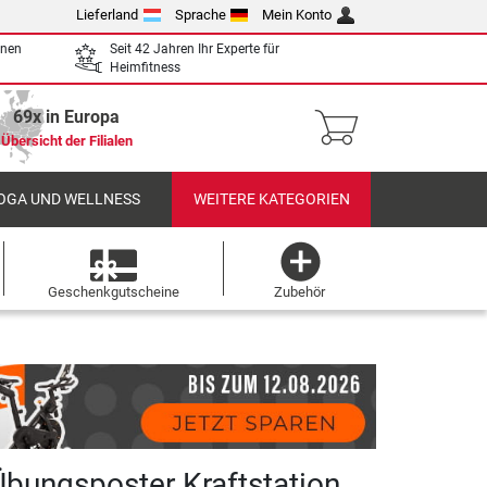
Lieferland
Sprache
Mein Konto
enen
Seit 42 Jahren Ihr Experte für
Heimfitness
69x in Europa
Übersicht der Filialen
OGA UND WELLNESS
WEITERE KATEGORIEN
Geschenkgutscheine
Zubehör
Übungsposter Kraftstation