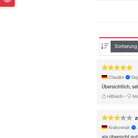
Sortierung
Claudio
Se
Übersichtlich, se
•
Hilfreich
Nic
z
Krakowiak
als übersicht gu