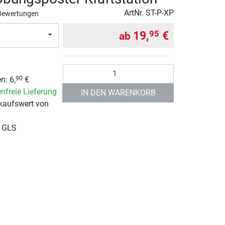
ArtNr.
ST-P-XP
Bewertungen
19,
€
95
ab
Anzahl
n: 6,
€
90
nfreie Lieferung
IN DEN WARENKORB
kaufswert von
r GLS