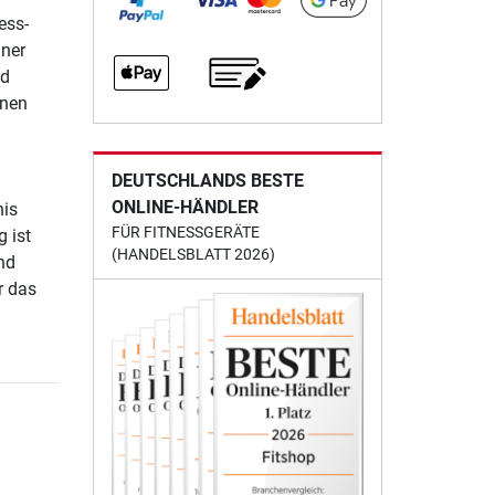
ess-
iner
nd
lnen
DEUTSCHLANDS BESTE
ONLINE-HÄNDLER
nis
FÜR FITNESSGERÄTE
g ist
(HANDELSBLATT 2026)
nd
r das