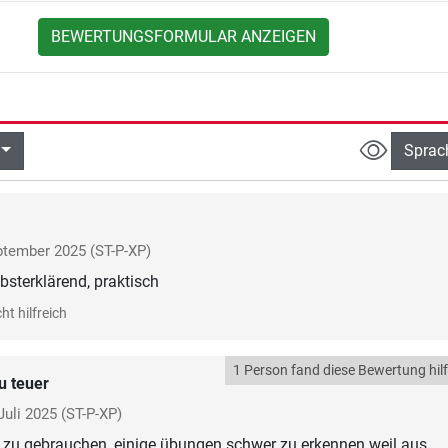
BEWERTUNGSFORMULAR ANZEIGEN
Sprac
ptember 2025
(ST-P-XP)
lbsterklärend, praktisch
ht hilfreich
1 Person fand diese Bewertung hilf
u teuer
Juli 2025
(ST-P-XP)
t zu gebrauchen, einige übungen schwer zu erkennen weil aus