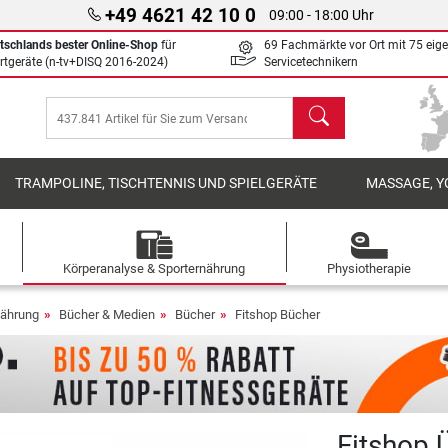
+49 4621 42 10 0
09:00 - 18:00 Uhr
tschlands bester Online-Shop
für
69 Fachmärkte vor Ort mit 75 eig
rtgeräte (n-tv+DISQ 2016-2024)
Servicetechnikern
Suchen
TRAMPOLINE, TISCHTENNIS UND SPIELGERÄTE
MASSAGE, Y
Körperanalyse & Sporternährung
Physiotherapie
nährung
Bücher & Medien
Bücher
Fitshop Bücher
Fitshop 