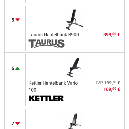
5
Taurus Hantelbank B900
399,
€
00
6
00
Kettler Hantelbank Vario
UVP
199,
€
169,
€
00
100
7