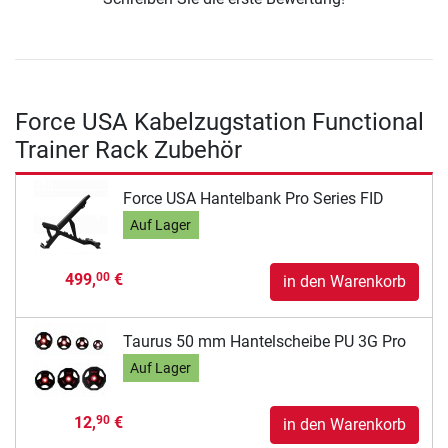
Force USA Kabelzugstation Functional
Trainer Rack Zubehör
Force USA Hantelbank Pro Series FID
Auf Lager
499,
€
00
in den Warenkorb
Taurus 50 mm Hantelscheibe PU 3G Pro
Auf Lager
12,
€
90
in den Warenkorb