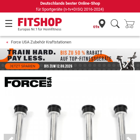
Deutschlands bester Online-Shop
für Sportgeräte (n-tv+DISQ 2016-2024)
69x
Force USA Zubehör Kraftstationen