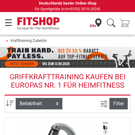
Deutschlands bester Online-Shop
für Sportgeräte (n-tv+DISQ 2016-2024)
69x
Krafttraining Zubehör
GRIFFKRAFTTRAINING KAUFEN BEI
EUROPAS NR. 1 FÜR HEIMFITNESS
Ansicht filte
Sortierung
Filter