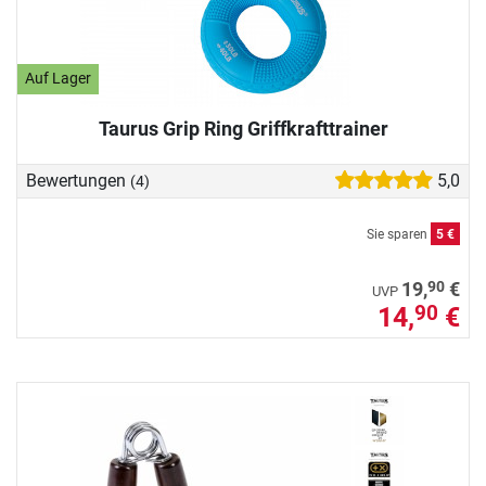
Auf Lager
Taurus Grip Ring Griffkrafttrainer
Bewertungen
5,0
(4)
Sie sparen
5 €
90
19,
€
UVP
14,
€
90