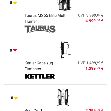
8
00
Taurus MS65 Elite Multi-
UVP
5.999,
€
4.999,
€
00
Trainer
9
00
Kettler Kabelzug
UVP
1.499,
€
1.299,
€
00
Fitmaster
10
BodyCraft
2.299,
€
00