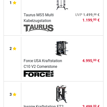
1
00
Taurus MS5 Multi
UVP
1.499,
€
1.199,
€
00
Kabelzugstation
2
Force USA Kraftstation
4.995,
€
00
C10 V2 Cornerstone
3
Inspire Kraftstation FT2
3.499,
€
00