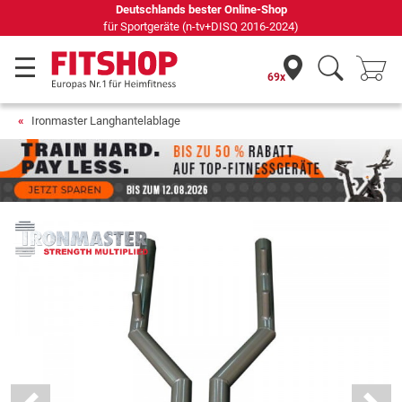
schlands bester Online-Shop
Seit 42 Ja
rtgeräte (n-tv+DISQ 2016-2024)
69x
Ironmaster Langhantelablage