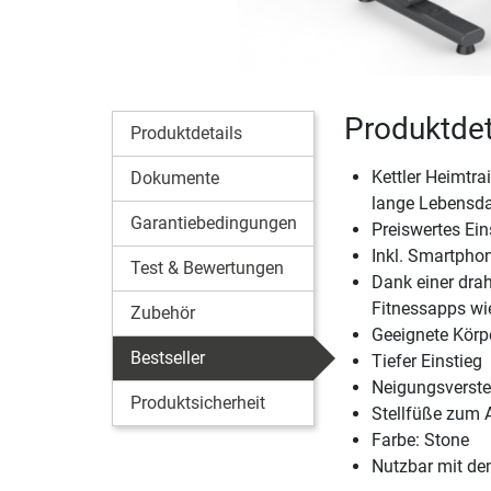
Produktdet
Produktdetails
Kettler Heimtra
Dokumente
lange Lebensd
Garantiebedingungen
Preiswertes Ein
Inkl. Smartpho
Test & Bewertungen
Dank einer dra
Fitnessapps wi
Zubehör
Geeignete Körp
Bestseller
Tiefer Einstieg
Neigungsverstel
Produktsicherheit
Stellfüße zum 
Farbe: Stone
Nutzbar mit de