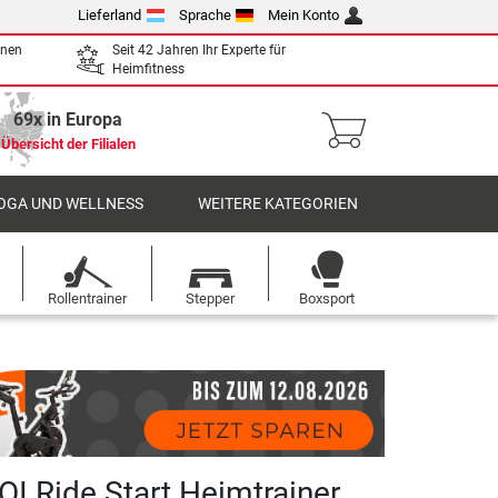
Lieferland
Sprache
Mein Konto
enen
Seit 42 Jahren Ihr Experte für
Heimfitness
69x in Europa
Übersicht der Filialen
OGA UND WELLNESS
WEITERE KATEGORIEN
Rollentrainer
Stepper
Boxsport
OI Ride Start Heimtrainer