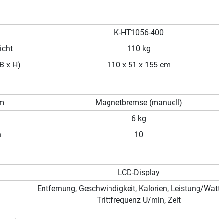
K-HT1056-400
icht
110 kg
B x H)
110 x 51 x 155 cm
em
Magnetbremse (manuell)
6 kg
n
10
LCD-Display
Entfernung, Geschwindigkeit, Kalorien, Leistung/Watt
Trittfrequenz U/min, Zeit