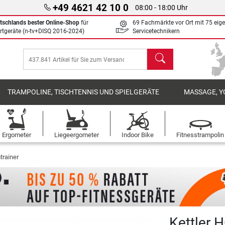
+49 4621 42 10 0
08:00 - 18:00 Uhr
tschlands bester Online-Shop
für
69 Fachmärkte vor Ort mit 75 eig
rtgeräte (n-tv+DISQ 2016-2024)
Servicetechnikern
Suchen
TRAMPOLINE, TISCHTENNIS UND SPIELGERÄTE
MASSAGE, Y
Ergometer
Liegeergometer
Indoor Bike
Fitnesstrampolin
trainer
Kettler H