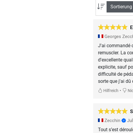
Sortierung
E
Georges Zecc
J'ai commandé ce
remuscler. La co
d'excellente qua
explicite, sauf p
difficulté de péda
sorte que j'ai d
•
Hilfreich
Nic
S
Zecchin
Jul
Tout s’est dérou