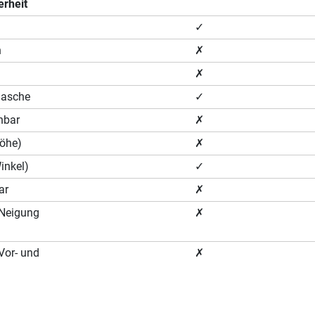
erheit
✓
n
✗
✗
lasche
✓
hbar
✗
Höhe)
✗
Winkel)
✓
ar
✗
 (Neigung
✗
(Vor- und
✗