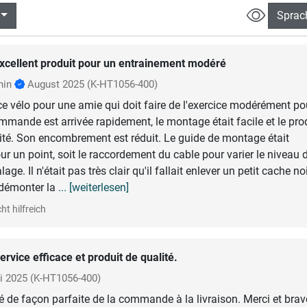
Sprac
xcellent produit pour un entrainement modéré
hin
August 2025
(K-HT1056-400)
 vélo pour une amie qui doit faire de l'exercice modérément po
mmande est arrivée rapidement, le montage était facile et le pro
lité. Son encombrement est réduit. Le guide de montage était
our un point, soit le raccordement du cable pour varier le niveau 
lage. Il n'était pas très clair qu'il fallait enlever un petit cache noi
û démonter la
... [weiterlesen]
ht hilfreich
ervice efficace et produit de qualité.
i 2025
(K-HT1056-400)
lé de façon parfaite de la commande à la livraison. Merci et brav