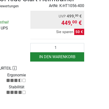
ArtNr.
K-HT1056-400
Bewertungen
499,
€
00
UVP
449,
€
00
frei!
r UPS
Sie sparen
50 €
Anzahl
IN DEN WARENKORB
URTEIL
Ergonomie
Stabilität