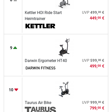
00
Kettler HOI Ride Start
UVP
499,
€
449,
€
00
Heimtrainer
9
00
Darwin Ergometer HT40
UVP
599,
€
499,
€
00
10
00
Taurus Air Bike
UVP
999,
€
799,
€
00