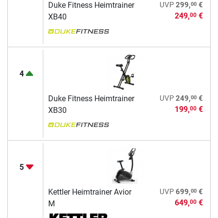
00
Duke Fitness Heimtrainer
UVP
299,
€
249,
€
00
XB40
4
00
Duke Fitness Heimtrainer
UVP
249,
€
199,
€
00
XB30
5
00
Kettler Heimtrainer Avior
UVP
699,
€
649,
€
00
M