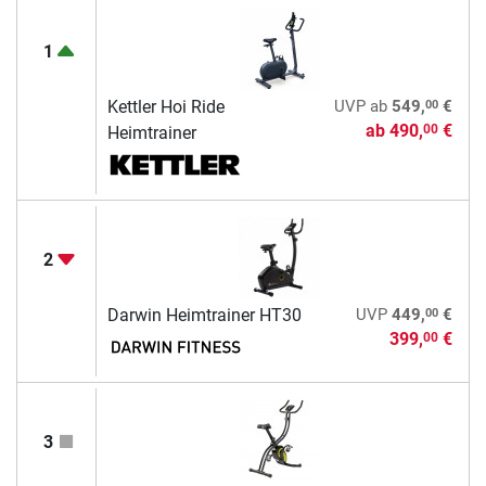
1
00
Kettler Hoi Ride
UVP
ab
549,
€
ab
490,
€
00
Heimtrainer
2
00
Darwin Heimtrainer HT30
UVP
449,
€
399,
€
00
3