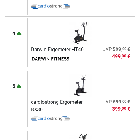
4
00
Darwin Ergometer HT40
UVP
599,
€
499,
€
00
5
00
cardiostrong Ergometer
UVP
699,
€
399,
€
00
BX30