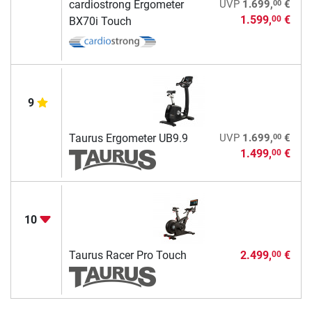
00
cardiostrong Ergometer
UVP
1.699,
€
1.599,
€
00
BX70i Touch
9
00
Taurus Ergometer UB9.9
UVP
1.699,
€
1.499,
€
00
10
Taurus Racer Pro Touch
2.499,
€
00