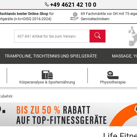
+49 4621 42 10 0
tschlands bester Online-Shop
für
69 Fachmärkte vor Ort mit 75 eig
rtgeräte (n-tv+DISQ 2016-2024)
Servicetechnikern
Suchen
TRAMPOLINE, TISCHTENNIS UND SPIELGERÄTE
MASSAGE, Y
Körperanalyse & Sporternährung
Physiotherapie
 Zubehör
Life Fit