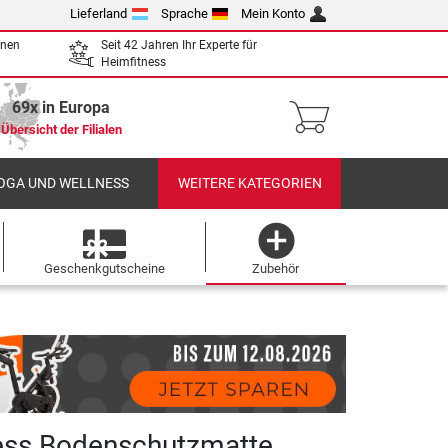
Lieferland
Sprache
Mein Konto
enen
Seit 42 Jahren Ihr Experte für
Heimfitness
69x in Europa
Übersicht der Filialen
OGA UND WELLNESS
WEITERE KATEGORIEN
Geschenkgutscheine
Zubehör
ness Bodenschutzmatte