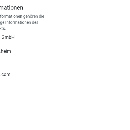
rmationen
nformationen gehören die
ge Informationen des
kts.
pe GmbH
ßheim
ss.com