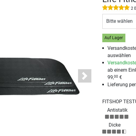
2 
Bitte wählen
Auf Lager
Versandkosten
auswählen
Versandkoste
ab einem Ein
99,
€
00
Next
Lieferung pe
FITSHOP TEST
Antistatik
Dicke