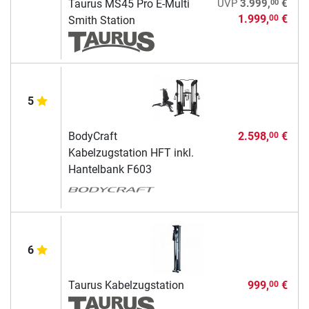
00
Taurus MS45 Pro E-Multi
UVP
3.999,
€
1.999,
€
00
Smith Station
5
BodyCraft
2.598,
€
00
Kabelzugstation HFT inkl.
Hantelbank F603
6
Taurus Kabelzugstation
999,
€
00