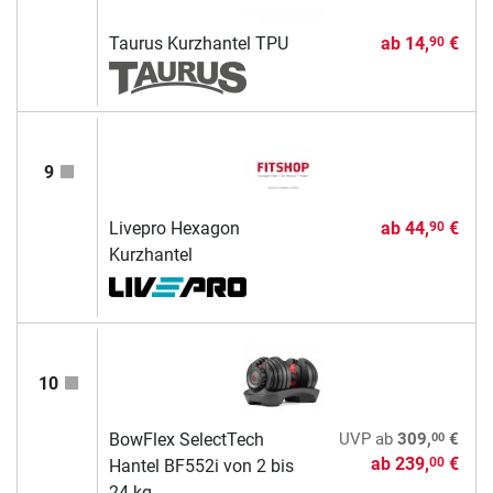
Taurus Kurzhantel TPU
ab
14,
€
90
9
Livepro Hexagon
ab
44,
€
90
Kurzhantel
10
00
BowFlex SelectTech
UVP
ab
309,
€
ab
239,
€
00
Hantel BF552i von 2 bis
24 kg