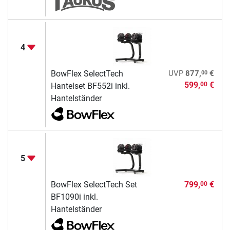
4
00
BowFlex SelectTech
UVP
877,
€
599,
€
00
Hantelset BF552i inkl.
Hantelständer
5
BowFlex SelectTech Set
799,
€
00
BF1090i inkl.
Hantelständer