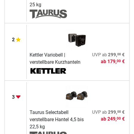
25 kg
2
00
Kettler Variobell |
UVP
ab
299,
€
ab
179,
€
00
verstellbare Kurzhanteln
3
00
Taurus Selectabell
UVP
ab
299,
€
ab
249,
€
00
verstellbare Hantel 4,5 bis
22,5 kg