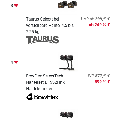
3
00
Taurus Selectabell
UVP
ab
299,
€
ab
249,
€
00
verstellbare Hantel 4,5 bis
22,5 kg
4
00
BowFlex SelectTech
UVP
877,
€
599,
€
00
Hantelset BF552i inkl.
Hantelständer