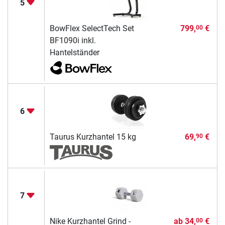
5
BowFlex SelectTech Set
799,
€
00
BF1090i inkl.
Hantelständer
6
Taurus Kurzhantel 15 kg
69,
€
90
7
Nike Kurzhantel Grind -
ab
34,
€
00