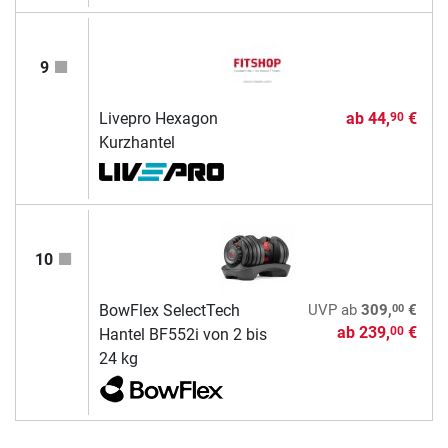
9
Livepro Hexagon
ab
44,
€
90
Kurzhantel
10
00
BowFlex SelectTech
UVP
ab
309,
€
ab
239,
€
00
Hantel BF552i von 2 bis
24 kg