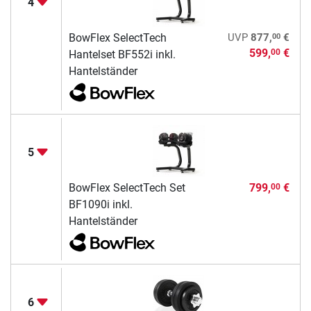
4
00
BowFlex SelectTech
UVP
877,
€
599,
€
00
Hantelset BF552i inkl.
Hantelständer
5
BowFlex SelectTech Set
799,
€
00
BF1090i inkl.
Hantelständer
6