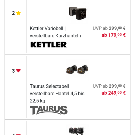
2
00
Kettler Variobell |
UVP
ab
299,
€
ab
179,
€
00
verstellbare Kurzhanteln
3
00
Taurus Selectabell
UVP
ab
299,
€
ab
249,
€
00
verstellbare Hantel 4,5 bis
22,5 kg