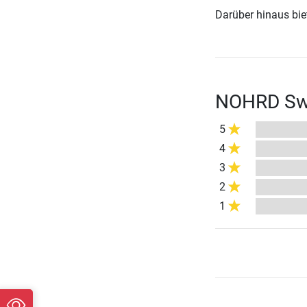
Darüber hinaus biete
NOHRD Swi
5
4
3
2
1