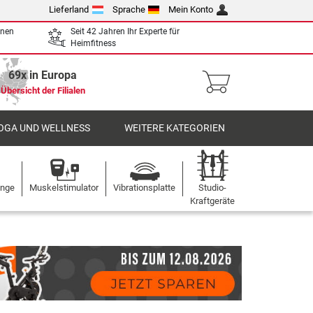
Lieferland
Sprache
Mein Konto
enen
Seit 42 Jahren Ihr Experte für
Heimfitness
69x in Europa
Übersicht der Filialen
OGA UND WELLNESS
WEITERE KATEGORIEN
ange
Muskelstimulator
Vibrationsplatte
Studio-
Kraftgeräte