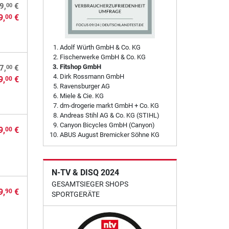
00
9,
€
9,
€
00
Adolf Würth GmbH & Co. KG
Fischerwerke GmbH & Co. KG
Fitshop GmbH
00
7,
€
Dirk Rossmann GmbH
9,
€
00
Ravensburger AG
Miele & Cie. KG
dm-drogerie markt GmbH + Co. KG
Andreas Stihl AG & Co. KG (STIHL)
Canyon Bicycles GmbH (Canyon)
9,
€
00
ABUS August Bremicker Söhne KG
N-TV & DISQ 2024
GESAMTSIEGER SHOPS
9,
€
90
SPORTGERÄTE