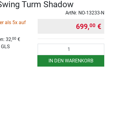
wing Turm Shadow
ArtNr.
NO-13233-N
r als 5x auf
699,
€
00
n: 32,
€
00
r GLS
Anzahl
IN DEN WARENKORB