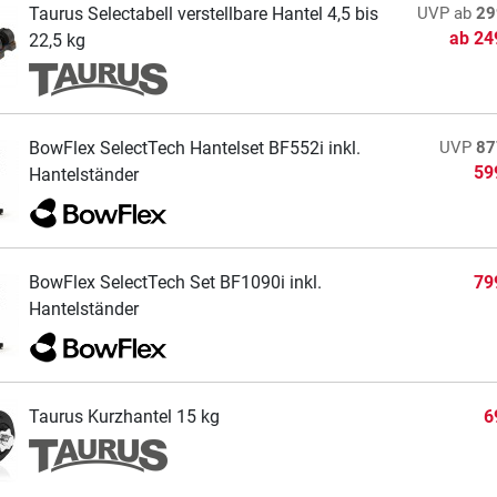
Taurus Selectabell verstellbare Hantel 4,5 bis
UVP
ab
29
ab
24
22,5 kg
BowFlex SelectTech Hantelset BF552i inkl.
UVP
87
59
Hantelständer
BowFlex SelectTech Set BF1090i inkl.
79
Hantelständer
Taurus Kurzhantel 15 kg
6