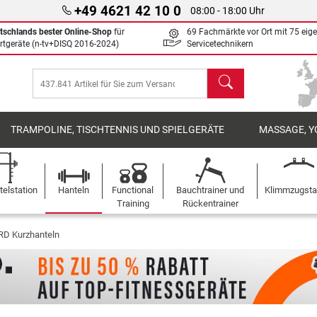
+49 4621 42 10 0
08:00 - 18:00 Uhr
tschlands bester Online-Shop
für
69 Fachmärkte vor Ort mit 75 eig
rtgeräte (n-tv+DISQ 2016-2024)
Servicetechnikern
Suchen
TRAMPOLINE, TISCHTENNIS UND SPIELGERÄTE
MASSAGE, Y
elstation
Hanteln
Functional
Bauchtrainer und
Klimmzugst
Training
Rückentrainer
D Kurzhanteln