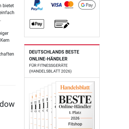
 bietet
einfach
.
eiger
 Kern
DEUTSCHLANDS BESTE
chaften
ONLINE-HÄNDLER
FÜR FITNESSGERÄTE
(HANDELSBLATT 2026)
adow