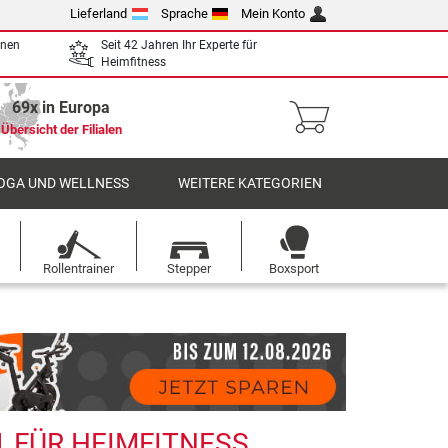
Lieferland
Sprache
Mein Konto
enen
Seit 42 Jahren Ihr Experte für
Heimfitness
69x in Europa
Übersicht der Filialen
OGA UND WELLNESS
WEITERE KATEGORIEN
Rollentrainer
Stepper
Boxsport
1 FÜR HEIMFITNESS