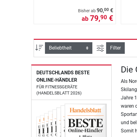
00
90,
€
Bisher ab
79,
€
90
ab
Ansicht filtern
Sortierung
Filter
Die 
DEUTSCHLANDS BESTE
ONLINE-HÄNDLER
Als Nor
FÜR FITNESSGERÄTE
Skilang
(HANDELSBLATT 2026)
Jahre 1
waren d
Sportar
und bel
Somit h