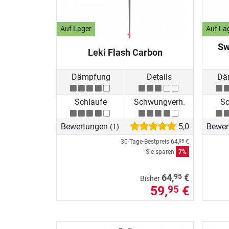
Auf Lager
Auf La
Sw
Leki Flash Carbon
Dämpfung
Details
Dä
Schlaufe
Schwungverh.
Sc
Bewertungen
5,0
Bewer
(1)
30-Tage-Bestpreis
64,
€
95
Sie sparen
7%
95
64,
€
Bisher
59,
€
95