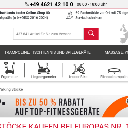
+49 4621 42 10 0
08:00 - 18:00 Uhr
tschlands bester Online-Shop
für
69 Fachmärkte vor Ort mit 75 eig
rtgeräte (n-tv+DISQ 2016-2024)
Servicetechnikern
Suchen
TRAMPOLINE, TISCHTENNIS UND SPIELGERÄTE
MASSAGE, Y
Ergometer
Liegeergometer
Indoor Bike
Fitnesstrampolin
Walking Stöcke
TÖCKE KAUFEN BEI EUROPAS NR. 