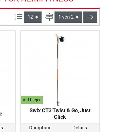
Artikel pro Seite:
Seite
weiter
Auf Lager
Swix CT3 Twist & Go, Just
e
Click
ls
Dämpfung
Details