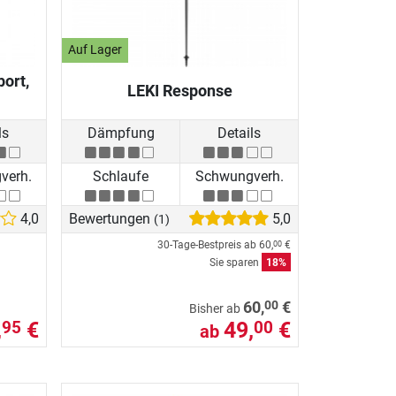
Auf Lager
ort,
LEKI Response
ls
Dämpfung
Details
verh.
Schlaufe
Schwungverh.
4,0
Bewertungen
5,0
(1)
30-Tage-Bestpreis ab
60,
€
00
Sie sparen
18%
00
60,
€
Bisher ab
,
€
49,
€
95
00
ab