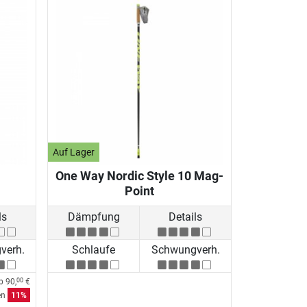
Auf Lager
One Way Nordic Style 10 Mag-
Point
ls
Dämpfung
Details
verh.
Schlaufe
Schwungverh.
ab
90,
€
00
en
11%