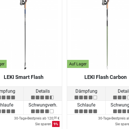
ger
Auf Lager
LEKI Smart Flash
LEKI Flash Carbon
mpfung
Details
Dämpfung
Detai
hlaufe
Schwungverh.
Schlaufe
Schwung
30-Tage-Bestpreis ab
120,
€
30-Tage-Bestpreis 
00
Sie sparen
9%
Sie spar