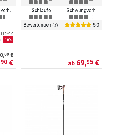
verh.
Schlaufe
Schwungverh.
Bewertungen
5,0
(3)
b
110,
€
00
en
10%
00
0,
€
,
€
69,
€
90
95
ab