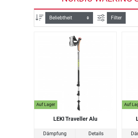
Ansicht filtern
Sortierung
Filter
Auf Lager
Auf La
LEKI Traveller Alu
Dämpfung
Details
Dä