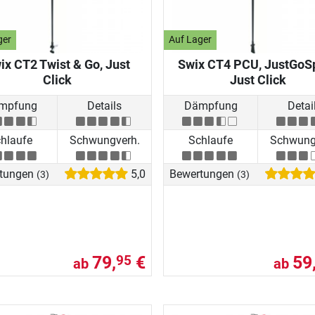
ger
Auf Lager
ix CT2 Twist & Go, Just
Swix CT4 PCU, JustGoSp
Click
Just Click
mpfung
Details
Dämpfung
Detai
hlaufe
Schwungverh.
Schlaufe
Schwung
tungen
5,0
Bewertungen
(3)
(3)
79,
€
59
95
ab
ab