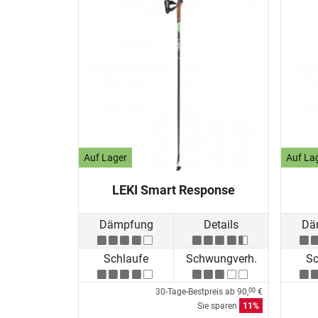
Auf Lager
Auf La
LEKI Smart Response
Dämpfung
Details
Dä
Schlaufe
Schwungverh.
Sc
30-Tage-Bestpreis ab
90,
€
00
Sie sparen
11%