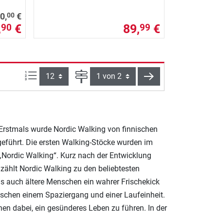
00
0,
€
,
€
89,
€
90
99
Artikel pro Seite:
Seite
weiter
Erstmals wurde Nordic Walking von finnischen
geführt. Die ersten Walking-Stöcke wurden im
 „Nordic Walking“. Kurz nach der Entwicklung
zählt Nordic Walking zu den beliebtesten
ls auch ältere Menschen ein wahrer Frischekick
wischen einem Spaziergang und einer Laufeinheit.
hnen dabei, ein gesünderes Leben zu führen. In der