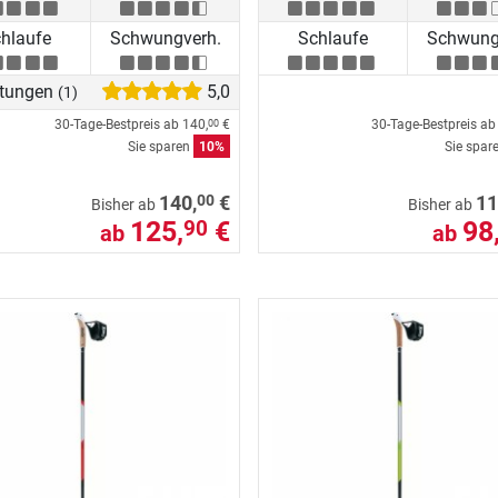
hlaufe
Schwungverh.
Schlaufe
Schwung
tungen
5,0
(1)
30-Tage-Bestpreis ab
140,
€
30-Tage-Bestpreis a
00
Sie sparen
10%
Sie spar
00
140,
€
11
Bisher ab
Bisher ab
125,
€
98
90
ab
ab