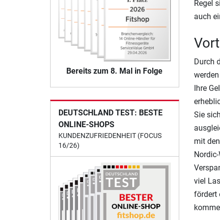
Regel s
auch ei
Vort
Durch d
Bereits zum 8. Mal in Folge
werden 
Ihre Ge
erhebli
DEUTSCHLAND TEST: BESTE
Sie sic
ONLINE-SHOPS
ausglei
KUNDENZUFRIEDENHEIT (FOCUS
mit den
16/26)
Nordic-
Verspan
viel La
fördert
komme