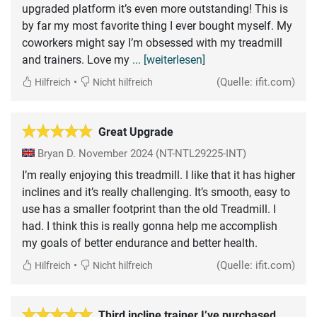
upgraded platform it’s even more outstanding! This is
by far my most favorite thing I ever bought myself. My
coworkers might say I’m obsessed with my treadmill
and trainers. Love my
... [weiterlesen]
•
(Quelle: ifit.com)
Hilfreich
Nicht hilfreich
Great Upgrade
Bryan D.
November 2024
(NT-NTL29225-INT)
I’m really enjoying this treadmill. I like that it has higher
inclines and it’s really challenging. It’s smooth, easy to
use has a smaller footprint than the old Treadmill. I
had. I think this is really gonna help me accomplish
my goals of better endurance and better health.
•
(Quelle: ifit.com)
Hilfreich
Nicht hilfreich
Third incline trainer I’ve purchased,