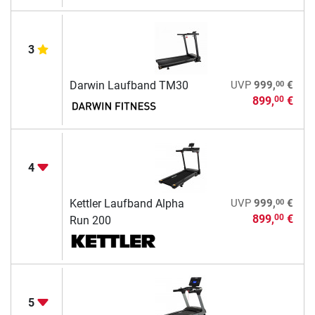
3
00
Darwin Laufband TM30
UVP
999,
€
899,
€
00
4
00
Kettler Laufband Alpha
UVP
999,
€
899,
€
00
Run 200
5