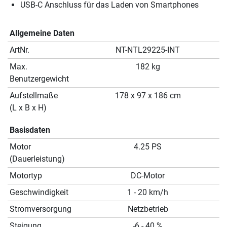
USB-C Anschluss für das Laden von Smartphones
Allgemeine Daten
ArtNr.
NT-NTL29225-INT
Max.
182 kg
Benutzergewicht
Aufstellmaße
178 x 97 x 186 cm
(L x B x H)
Basisdaten
Motor
4.25 PS
(Dauerleistung)
Motortyp
DC-Motor
Geschwindigkeit
1 - 20 km/h
Stromversorgung
Netzbetrieb
Steigung
-6 - 40 %