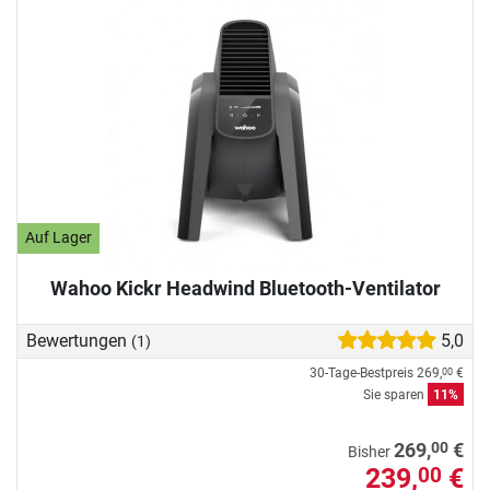
Auf Lager
Wahoo Kickr Headwind Bluetooth-Ventilator
Bewertungen
5,0
(1)
30-Tage-Bestpreis
269,
€
00
Sie sparen
11%
00
269,
€
Bisher
239,
€
00