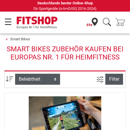
Deutschlands bester Online-Shop
für Sportgeräte (n-tv+DISQ 2016-2024)
69x
Smart Bikes
SMART BIKES ZUBEHÖR KAUFEN BEI
EUROPAS NR. 1 FÜR HEIMFITNESS
Ansicht filte
Sortierung
Filter