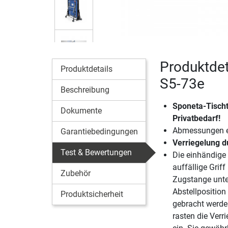
Produktdet
Produktdetails
S5-73e
Beschreibung
Sponeta-Tischt
Dokumente
Privatbedarf!
Abmessungen en
Garantiebedingungen
Verriegelung 
Test & Bewertungen
Die einhändige
auffällige Griff
Zubehör
Zugstange unter
Abstellposition
Produktsicherheit
gebracht werden
rasten die Verr