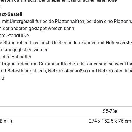
rleisten damit auch bei unebenen Standflächen eine hohe
.
ct-Gestell
 mit Untergestell für beide Plattenhälften, bei dem eine Plattenh
 der anderen geklappt werden kann
are Standfüße
he Standhöhen bzw. auch Unebenheiten können mit Höhenverstel
mm ausgeglichen werden
achte Ballhalter
er Doppelrädern mit Gummilauffläche; alle Räder sind schwenkba
l mit Befestigungsblech, Netzpfosten außen und Netzpfosten inn
ng
S5-73e
B x H)
274 x 152.5 x 76 cm