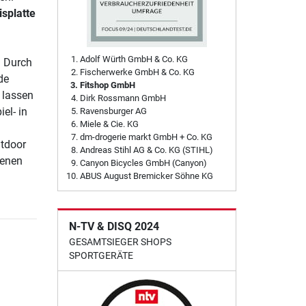
splatte
Adolf Würth GmbH & Co. KG
: Durch
Fischerwerke GmbH & Co. KG
de
Fitshop GmbH
n lassen
Dirk Rossmann GmbH
el- in
Ravensburger AG
Miele & Cie. KG
dm-drogerie markt GmbH + Co. KG
utdoor
Andreas Stihl AG & Co. KG (STIHL)
benen
Canyon Bicycles GmbH (Canyon)
ABUS August Bremicker Söhne KG
N-TV & DISQ 2024
GESAMTSIEGER SHOPS
SPORTGERÄTE