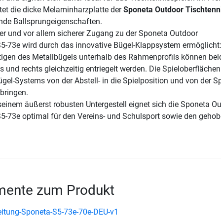
tet die dicke Melaminharzplatte der
Sponeta Outdoor Tischtenni
nde Ballsprungeigenschaften.
ller und vor allem sicherer Zugang zu der Sponeta Outdoor
S5-73e wird durch das innovative Bügel-Klappsystem ermöglicht
igen des Metallbügels unterhalb des Rahmenprofils können bei
s und rechts gleichzeitig entriegelt werden. Die Spieloberfläche
ügel-Systems von der Abstell- in die Spielposition und von der Spi
 bringen.
seinem äußerst robusten Untergestell eignet sich die Sponeta O
S5-73e optimal für den Vereins- und Schulsport sowie den geho
ente zum Produkt
itung-Sponeta-S5-73e-70e-DEU-v1