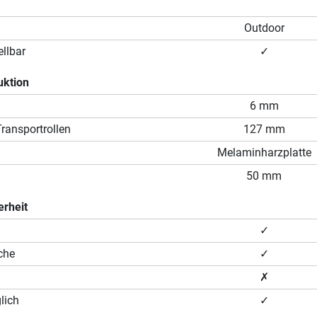
Outdoor
llbar
✓
uktion
6 mm
ransportrollen
127 mm
Melaminharzplatte
50 mm
erheit
✓
che
✓
✗
lich
✓