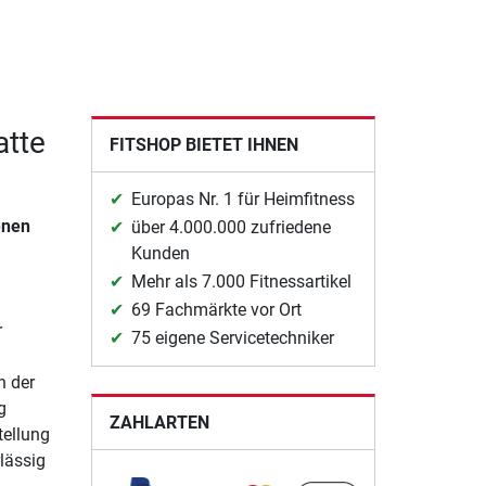
atte
FITSHOP BIETET IHNEN
Europas Nr. 1 für Heimfitness
enen
über 4.000.000 zufriedene
Kunden
Mehr als 7.000 Fitnessartikel
69 Fachmärkte vor Ort
r
75 eigene Servicetechniker
n der
g
ZAHLARTEN
tellung
lässig