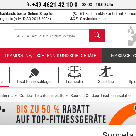
+49 4621 42 10 0
08:00 - 18:00 Uhr
tschlands bester Online-Shop
für
69 Fachmärkte vor Ort mit 75 eig
rtgeräte (n-tv+DISQ 2016-2024)
Servicetechnikern
Suchen
TRAMPOLINE, TISCHTENNIS UND SPIELGERÄTE
MASSAGE, Y
te
Tischtennisschläger
Trampolin
Slackline
Spi
chtennis
Outdoor-Tischtennisplatte
Sponeta Outdoor-Tischtennisplatte
Sponeta 