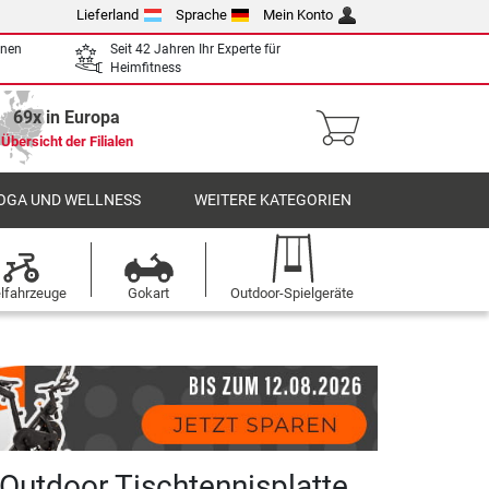
Lieferland
Sprache
Mein Konto
enen
Seit 42 Jahren Ihr Experte für
Heimfitness
69x in Europa
Übersicht der Filialen
OGA UND WELLNESS
WEITERE KATEGORIEN
elfahrzeuge
Gokart
Outdoor-Spielgeräte
Outdoor Tischtennisplatte