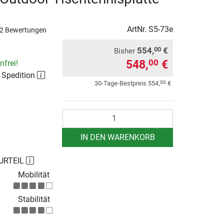
ArtNr.
S5-73e
2 Bewertungen
554,
€
00
Bisher
548,
€
00
frei!
r Spedition
00
30-Tage-Bestpreis
554,
€
Anzahl
IN DEN WARENKORB
URTEIL
Mobilität
Stabilität