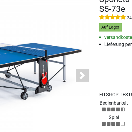
S5-73e
24
Auf Lager
versandkosten
Lieferung pe
Next
FITSHOP TEST
Bedienbarkeit
Spiel