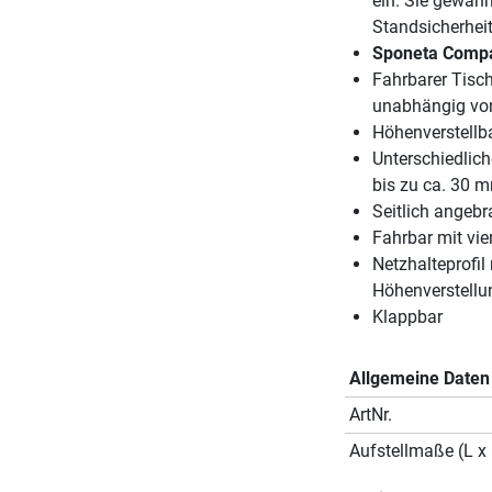
ein. Sie gewäh
Standsicherheit
Sponeta Compa
Fahrbarer Tisch
unabhängig von
Höhenverstellb
Unterschiedlic
bis zu ca. 30 
Seitlich angebr
Fahrbar mit vi
Netzhalteprofi
Höhenverstellu
Klappbar
Allgemeine Daten
ArtNr.
Aufstellmaße (L x 