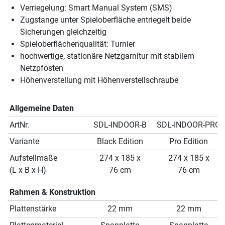
Verriegelung: Smart Manual System (SMS)
Zugstange unter Spieloberfläche entriegelt beide
Sicherungen gleichzeitig
Spieloberflächenqualität: Turnier
hochwertige, stationäre Netzgarnitur mit stabilem
Netzpfosten
Höhenverstellung mit Höhenverstellschraube
Allgemeine Daten
ArtNr.
SDL-INDOOR-B
SDL-INDOOR-PRO
Variante
Black Edition
Pro Edition
Aufstellmaße
274 x 185 x
274 x 185 x
(L x B x H)
76 cm
76 cm
Rahmen & Konstruktion
Plattenstärke
22 mm
22 mm