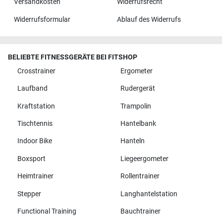
Versandkosten
Widerrufsrecht
Widerrufsformular
Ablauf des Widerrufs
BELIEBTE FITNESSGERÄTE BEI FITSHOP
Crosstrainer
Ergometer
Laufband
Rudergerät
Kraftstation
Trampolin
Tischtennis
Hantelbank
Indoor Bike
Hanteln
Boxsport
Liegeergometer
Heimtrainer
Rollentrainer
Stepper
Langhantelstation
Functional Training
Bauchtrainer