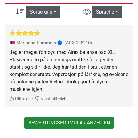
Sortierung
Sprache
Marianne Kummels
(ARX-125210)
Jeg er meget fornøyd med Airex balanse pad XL.
Plasserer den på en trenings-matte, så ligger den
stabilt og sklir ikke. Jeg har tatt den i bruk etter en
komplett seneruptur/operasjon på lår/kne, og øvelsene
på balanse paden hjelper utrolig godt å styrke
musklene igjen.
•
Hilfreich
Nicht hilfreich
BEWERTUNGSFORMULAR ANZEIGEN