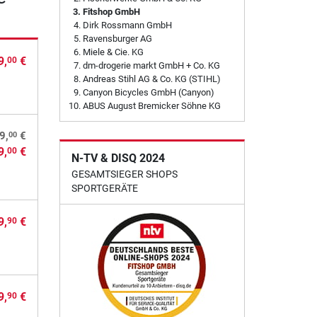
Fitshop GmbH
Dirk Rossmann GmbH
Ravensburger AG
Miele & Cie. KG
9,
€
00
dm-drogerie markt GmbH + Co. KG
Andreas Stihl AG & Co. KG (STIHL)
Canyon Bicycles GmbH (Canyon)
ABUS August Bremicker Söhne KG
00
9,
€
9,
€
00
N-TV & DISQ 2024
GESAMTSIEGER SHOPS
SPORTGERÄTE
9,
€
90
9,
€
90