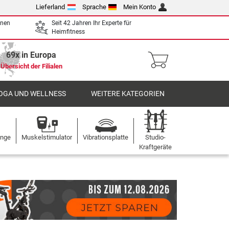
Lieferland
Sprache
Mein Konto
enen
Seit 42 Jahren Ihr Experte für
Heimfitness
69x in Europa
Übersicht der Filialen
OGA UND WELLNESS
WEITERE KATEGORIEN
ange
Muskelstimulator
Vibrationsplatte
Studio-
Kraftgeräte