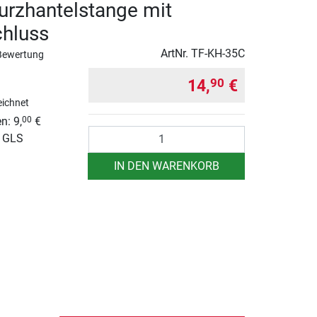
urzhantelstange mit
chluss
ArtNr.
TF-KH-35C
Bewertung
14,
€
90
ichnet
n: 9,
€
00
Anzahl
r GLS
IN DEN WARENKORB