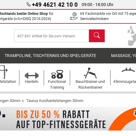
+49 4621 42 10 0
09:00 - 18:00 Uhr
tschlands bester Online-Shop
für
69 Fachmärkte vor Ort mit 75 eig
rtgeräte (n-tv+DISQ 2016-2024)
Servicetechnikern
Suchen
TRAMPOLINE, TISCHTENNIS UND SPIELGERÄTE
MASSAGE, Y
elstation
Hanteln
Functional
Bauchtrainer und
Klimmzugst
Training
Rückentrainer
tangen 30mm
Taurus Kurzhantelstangen 30mm