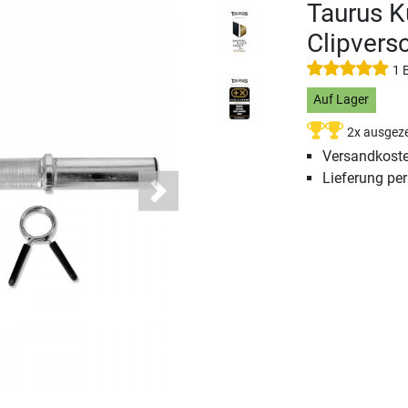
Taurus K
Clipvers
1 
Auf Lager
2x ausgeze
Versandkoste
Lieferung pe
Next