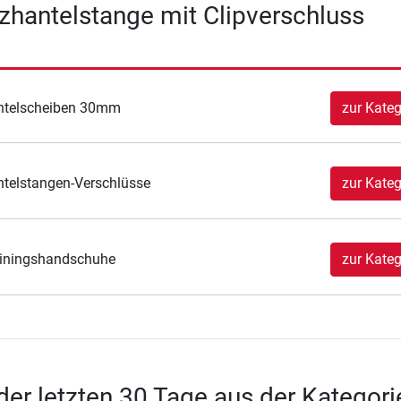
zhantelstange mit Clipverschluss
ntelscheiben 30mm
zur Kateg
telstangen-Verschlüsse
zur Kateg
iningshandschuhe
zur Kateg
 der letzten 30 Tage aus der Kategori