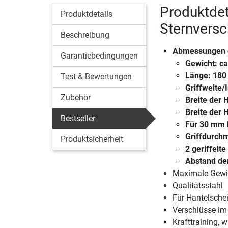
Produktdet
Produktdetails
Sternvers
Beschreibung
Abmessungen 
Garantiebedingungen
Gewicht: ca
Länge: 180
Test & Bewertungen
Griffweite
Zubehör
Breite der
Breite der 
Bestseller
Für 30 mm 
Griffdurch
Produktsicherheit
2 geriffelte
Abstand der
Maximale Gewi
Qualitätsstahl
Für Hantelsch
Verschlüsse im
Krafttraining, w