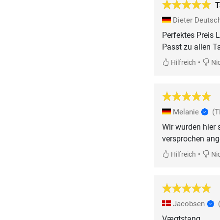
T
Dieter Deutsc
Perfektes Preis L
Passt zu allen T
•
Hilfreich
Nic
Melanie
(T
Wir wurden hier s
versprochen ange
•
Hilfreich
Nic
Jacobsen
Vægtstang