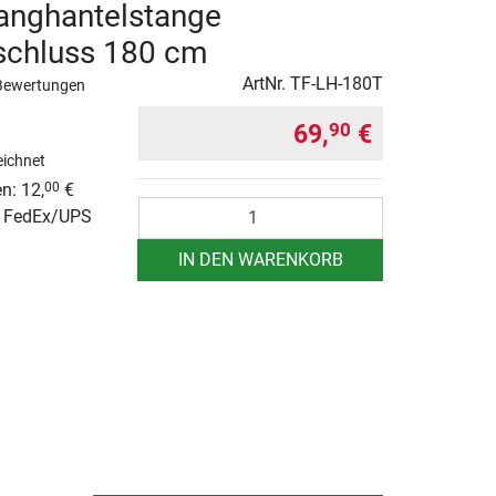
anghantelstange
schluss 180 cm
ArtNr.
TF-LH-180T
Bewertungen
69,
€
90
ichnet
n: 12,
€
00
Anzahl
r FedEx/UPS
IN DEN WARENKORB