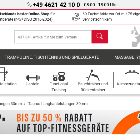
+49 4621 42 10 0
08:00 - 18:00 Uhr
tschlands bester Online-Shop
für
69 Fachmärkte vor Ort mit 75 eig
rtgeräte (n-tv+DISQ 2016-2024)
Servicetechnikern
Suchen
TRAMPOLINE, TISCHTENNIS UND SPIELGERÄTE
MASSAGE, Y
elstation
Hanteln
Functional
Bauchtrainer und
Klimmzugst
Training
Rückentrainer
tangen 30mm
Taurus Langhantelstangen 30mm