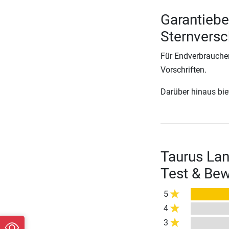
Garantiebe
Sternvers
Für Endverbraucher
Vorschriften.
Darüber hinaus biete
Taurus La
Test & Be
5
4
3