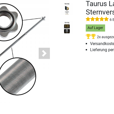
Taurus L
Sternver
6 
Auf Lager
2x ausgeze
Versandkoste
Lieferung pe
Next