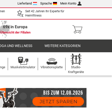
Lieferland
Sprache
Mein Konto
enen
Seit 42 Jahren Ihr Experte für
Heimfitness
69x in Europa
Übersicht der Filialen
OGA UND WELLNESS
WEITERE KATEGORIEN
ange
Muskelstimulator
Vibrationsplatte
Studio-
Kraftgeräte