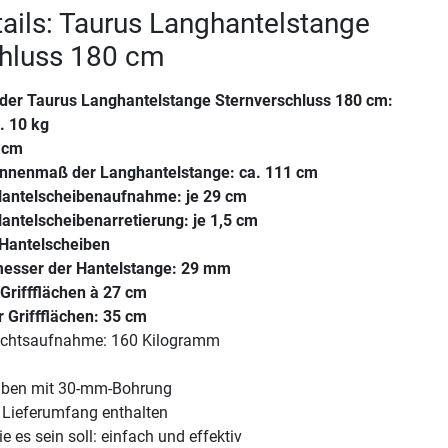
ails: Taurus Langhantelstange
chluss 180 cm
der
Taurus Langhantelstange Sternverschluss 180 cm
:
. 10 kg
 cm
/Innenmaß der Langhantelstange: ca. 111 cm
 Hantelscheibenaufnahme: je 29 cm
Hantelscheibenarretierung: je 1,5 cm
Hantelscheiben
messer der Hantelstange: 29 mm
 Griffflächen à 27 cm
 Griffflächen: 35 cm
chtsaufnahme: 160 Kilogramm
eiben mit 30-mm-Bohrung
 Lieferumfang enthalten
ie es sein soll: einfach und effektiv