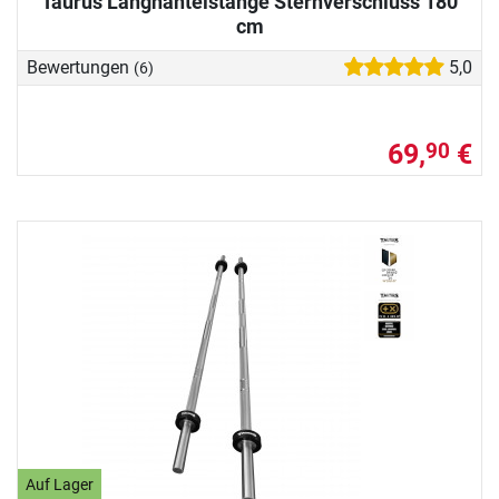
Taurus Langhantelstange Sternverschluss 180
cm
Bewertungen
5,0
(6)
69,
€
90
Auf Lager