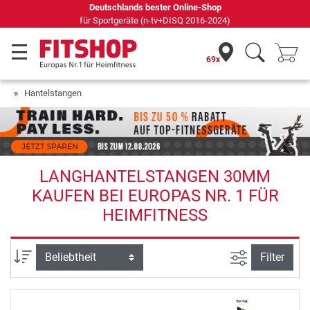
Deutschlands bester Online-Shop
für Sportgeräte (n-tv+DISQ 2016-2024)
69x
Hantelstangen
LANGHANTELSTANGEN 30MM
KAUFEN BEI EUROPAS NR. 1 FÜR
HEIMFITNESS
Ansicht filte
Sortierung
Filter