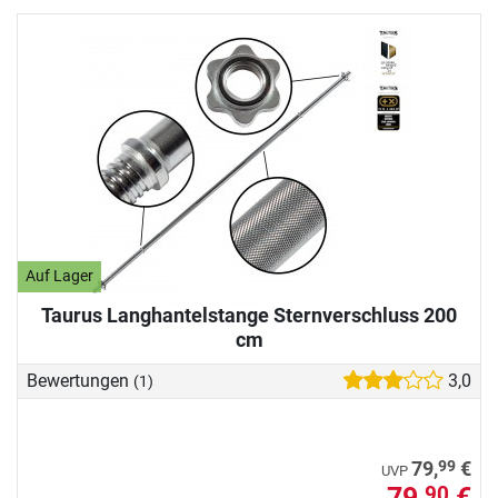
Auf Lager
Taurus Langhantelstange Sternverschluss 200
cm
Bewertungen
3,0
(1)
99
79,
€
UVP
79,
€
90