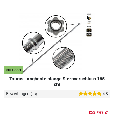
Auf Lager
Taurus Langhantelstange Sternverschluss 165
cm
Bewertungen
4,8
(13)
59,
€
90