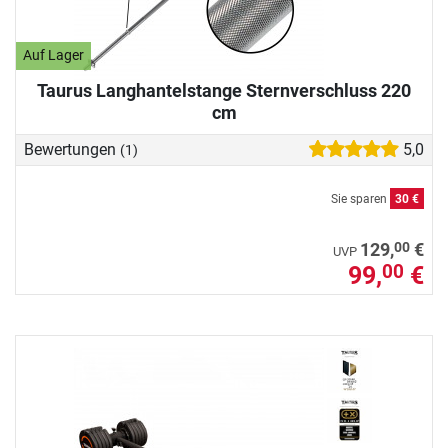
Auf Lager
Taurus Langhantelstange Sternverschluss 220
cm
Bewertungen
5,0
(1)
Sie sparen
30 €
00
129,
€
UVP
99,
€
00