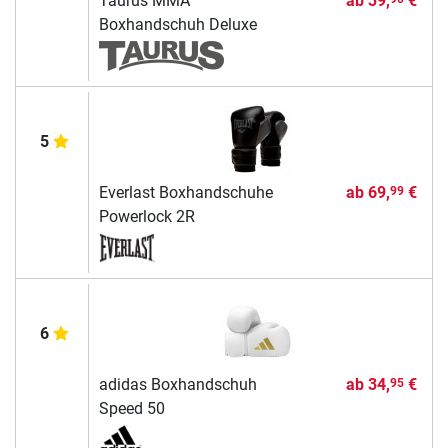
Taurus MMA
ab
39,
€
Boxhandschuh Deluxe
5
Everlast Boxhandschuhe
ab
69,
€
99
Powerlock 2R
6
adidas Boxhandschuh
ab
34,
€
95
Speed 50