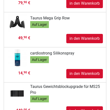
79,
€
90
in den Warenkorb
Taurus Mega Grip Row
Auf Lager
49,
€
90
in den Warenkorb
cardiostrong Silikonspray
Auf Lager
14,
€
90
in den Warenkorb
Taurus Gewichtsblockupgrade für MS25
Pro
Auf Lager
00