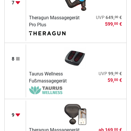
7
00
Theragun Massagegerät
UVP
649,
€
599,
€
00
Pro Plus
8
00
Taurus Wellness
UVP
99,
€
59,
€
00
Fußmassagegerät
9
Theragun Massagegerät
ab
169,
€
00