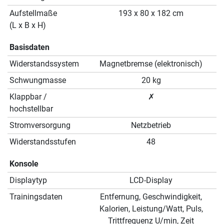
Aufstellmaße
193 x 80 x 182 cm
(L x B x H)
Basisdaten
Widerstandssystem
Magnetbremse (elektronisch)
Schwungmasse
20 kg
Klappbar /
✗
hochstellbar
Stromversorgung
Netzbetrieb
Widerstandsstufen
48
Konsole
Displaytyp
LCD-Display
Trainingsdaten
Entfernung, Geschwindigkeit,
Kalorien, Leistung/Watt, Puls,
Trittfrequenz U/min, Zeit