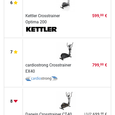
6
Kettler Crosstrainer
599,
€
00
Optima 200
7
cardiostrong Crosstrainer
799,
€
00
EX40
8
00
Darwin Crosstrainer CT40
UVP
699,
€