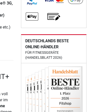
ne® 3G,
ar)
e etc.)
DEUTSCHLANDS BESTE
ONLINE-HÄNDLER
FÜR FITNESSGERÄTE
(HANDELSBLATT 2026)
NT+
 voll
ar im
one
 können