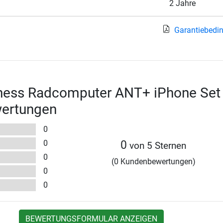
2 Jahre
Garantiebedi
ness Radcomputer ANT+ iPhone Set
wertungen
0
0
0
von 5 Sternen
0
(0 Kundenbewertungen)
0
0
BEWERTUNGSFORMULAR ANZEIGEN