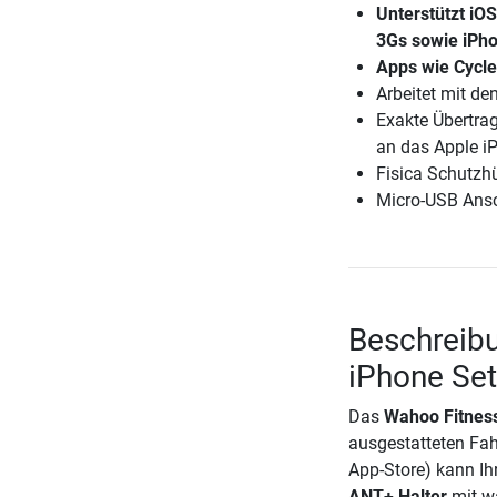
Unterstützt iO
3Gs sowie iPho
Apps wie Cycle
Arbeitet mit d
Exakte Übertrag
an das Apple 
Fisica Schutzh
Micro-USB Ansc
Beschreib
iPhone Set
Das
Wahoo Fitnes
ausgestatteten Fah
App-Store) kann Ih
ANT+ Halter
mit wa