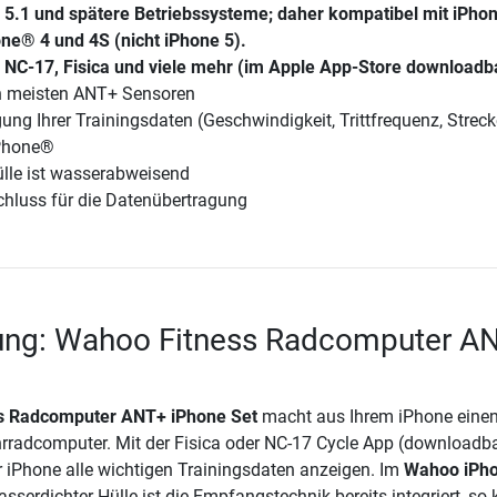
S 5.1 und spätere Betriebssysteme; daher kompatibel mit iPho
ne® 4 und 4S (nicht iPhone 5).
 NC-17, Fisica und viele mehr (im Apple App-Store downloadb
en meisten ANT+ Sensoren
ung Ihrer Trainingsdaten (Geschwindigkeit, Trittfrequenz, Streck
iPhone®
ülle ist wasserabweisend
hluss für die Datenübertragung
ung: Wahoo Fitness Radcomputer A
s Radcomputer ANT+ iPhone Set
macht aus Ihrem iPhone einen
rradcomputer. Mit der Fisica oder NC-17 Cycle App (downloadb
r iPhone alle wichtigen Trainingsdaten anzeigen. Im
Wahoo iPh
sserdichter Hülle ist die Empfangstechnik bereits integriert, so