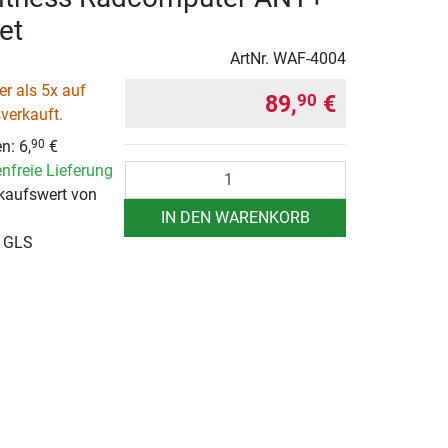
et
ArtNr.
WAF-4004
r als 5x auf
89,
€
90
verkauft.
n: 6,
€
90
nfreie Lieferung
Anzahl
kaufswert von
IN DEN WARENKORB
r GLS