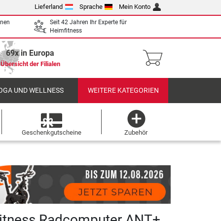
Lieferland
Sprache
Mein Konto
enen
Seit 42 Jahren Ihr Experte für
Heimfitness
69x in Europa
Übersicht der Filialen
OGA UND WELLNESS
WEITERE KATEGORIEN
Geschenkgutscheine
Zubehör
itness Radcomputer ANT+