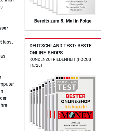
as
Bereits zum 8. Mal in Folge
sser
t
lässt
DEUTSCHLAND TEST: BESTE
n
ONLINE-SHOPS
das
KUNDENZUFRIEDENHEIT (FOCUS
16/26)
e
omputer
in
der
Ihre