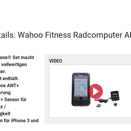
tails: Wahoo Fitness Radcomputer 
one® Set macht
VIDEO
 vollwertigen
er.
 enthält:
one ANT+
erung
 Sensor für
z /
gkeit
n für iPhone 3 und