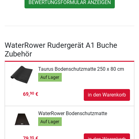
BEWERTUNGSFORMULAR ANZEIGEN
WaterRower Rudergerät A1 Buche
Zubehör
Taurus Bodenschutzmatte 250 x 80 cm
Auf Lager
69,
€
90
in den Warenkorb
WaterRower Bodenschutzmatte
Auf Lager
79,
€
95