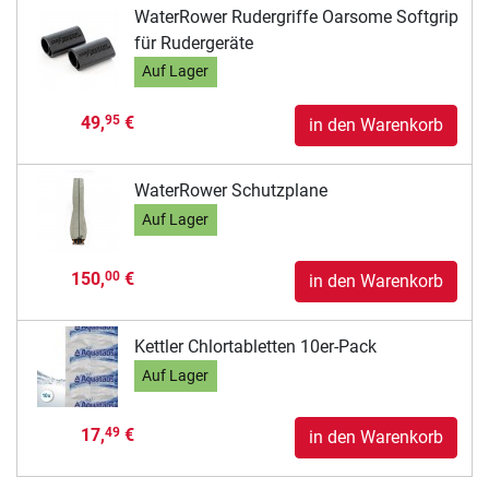
WaterRower Rudergriffe Oarsome Softgrip
für Rudergeräte
Auf Lager
49,
€
95
in den Warenkorb
WaterRower Schutzplane
Auf Lager
150,
€
00
in den Warenkorb
Kettler Chlortabletten 10er-Pack
Auf Lager
17,
€
49
in den Warenkorb