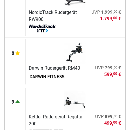
00
NordicTrack Rudergerät
UVP
1.999,
€
1.799,
€
00
RW900
8
00
Darwin Rudergerät RM40
UVP
799,
€
599,
€
00
9
00
Kettler Rudergerät Regatta
UVP
899,
€
499,
€
00
200