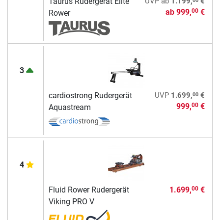
Taurus Rudergerät Elite
UVP
ab
1.199,
€
ab
999,
€
00
Rower
3
00
cardiostrong Rudergerät
UVP
1.699,
€
999,
€
00
Aquastream
4
Fluid Rower Rudergerät
1.699,
€
00
Viking PRO V