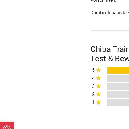
Vorschriften.
Darüber hinaus biete
Chiba Trai
Test & Be
5
4
3
2
1