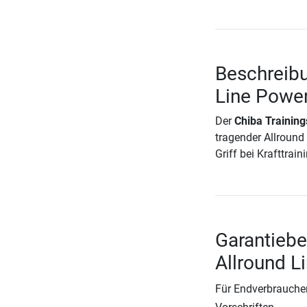
Beschreibu
Line Powe
Der
Chiba Trainin
tragender Allround
Griff bei Krafttrai
Garantieb
Allround L
Für Endverbraucher