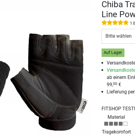
Chiba Tr
Line Pow
1 
Bitte wählen
Auf Lager
Versandkoste
Versandkoste
ab einem Ein
99,
€
00
Lieferung pe
FITSHOP TEST
Material
Tragekomfort