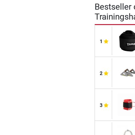
Bestseller
Trainings
1
2
3