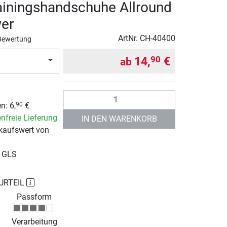
ainingshandschuhe Allround
er
ArtNr.
CH-40400
Bewertung
14,
€
90
ab
Anzahl
n: 6,
€
90
nfreie Lieferung
IN DEN WARENKORB
kaufswert von
r GLS
URTEIL
Passform
Verarbeitung