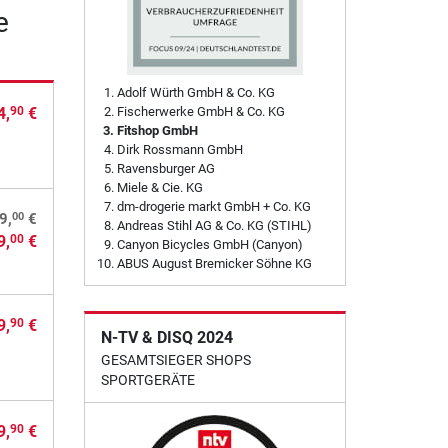
e
Adolf Würth GmbH & Co. KG
4,
€
Fischerwerke GmbH & Co. KG
90
Fitshop GmbH
Dirk Rossmann GmbH
Ravensburger AG
Miele & Cie. KG
dm-drogerie markt GmbH + Co. KG
00
9,
€
Andreas Stihl AG & Co. KG (STIHL)
9,
€
00
Canyon Bicycles GmbH (Canyon)
ABUS August Bremicker Söhne KG
9,
€
90
N-TV & DISQ 2024
GESAMTSIEGER SHOPS
SPORTGERÄTE
9,
€
90