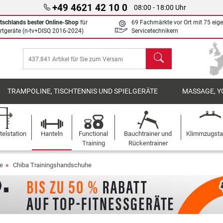
+49 4621 42 10 0
08:00 - 18:00 Uhr
tschlands bester Online-Shop
für
69 Fachmärkte vor Ort mit 75 eig
rtgeräte (n-tv+DISQ 2016-2024)
Servicetechnikern
Suchen
TRAMPOLINE, TISCHTENNIS UND SPIELGERÄTE
MASSAGE, Y
elstation
Hanteln
Functional
Bauchtrainer und
Klimmzugst
Training
Rückentrainer
e
Chiba Trainingshandschuhe