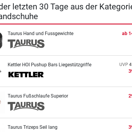
 der letzten 30 Tage aus der Kategori
handschuhe
Taurus Hand und Fussgewichte
ab
1
Kettler HOI Pushup Bars Liegestützgriffe
UVP
4
3
Taurus Fußschlaufe Superior
2
Taurus Trizeps Seil lang
3