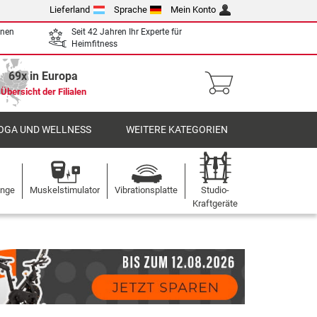
Lieferland
Sprache
Mein Konto
enen
Seit 42 Jahren Ihr Experte für
Heimfitness
69x in Europa
Übersicht der Filialen
OGA UND WELLNESS
WEITERE KATEGORIEN
ange
Muskelstimulator
Vibrationsplatte
Studio-
Kraftgeräte