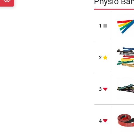
Physio Ban
1
2
3
4