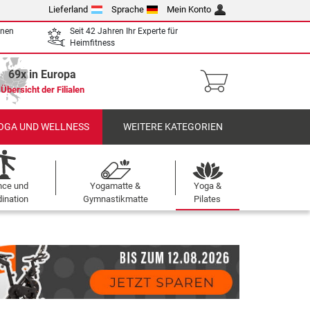
Lieferland
Sprache
Mein Konto
enen
Seit 42 Jahren Ihr Experte für
Heimfitness
69x in Europa
Übersicht der Filialen
OGA UND WELLNESS
WEITERE KATEGORIEN
nce und
Yogamatte &
Yoga &
ination
Gymnastikmatte
Pilates