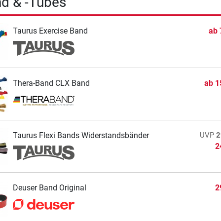
d & -Tubes
Taurus Exercise Band
ab
Thera-Band CLX Band
ab
1
Taurus Flexi Bands Widerstandsbänder
UVP
2
2
Deuser Band Original
2