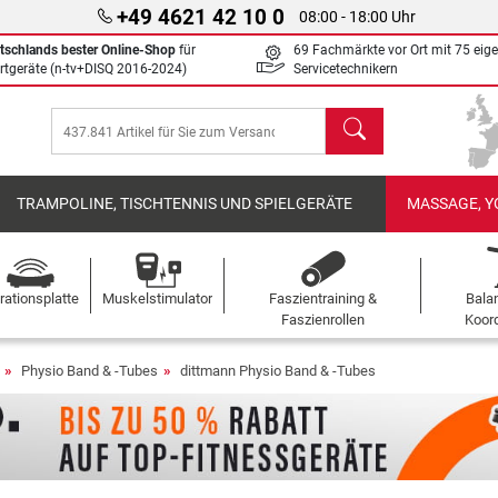
+49 4621 42 10 0
08:00 - 18:00 Uhr
tschlands bester Online-Shop
für
69 Fachmärkte vor Ort mit 75 eig
rtgeräte (n-tv+DISQ 2016-2024)
Servicetechnikern
Suchen
TRAMPOLINE, TISCHTENNIS UND SPIELGERÄTE
MASSAGE, Y
rationsplatte
Muskelstimulator
Faszientraining &
Bala
Faszienrollen
Koord
Physio Band & -Tubes
dittmann Physio Band & -Tubes