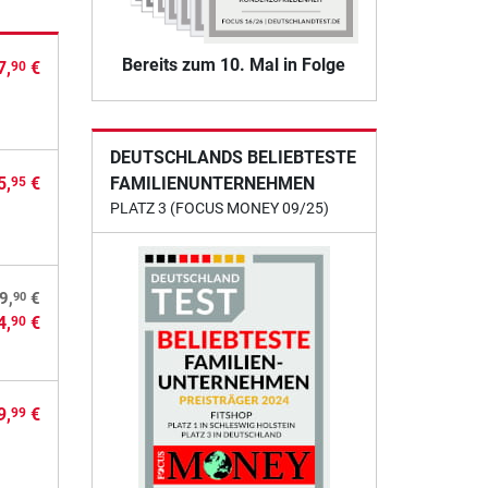
Bereits zum 10. Mal in Folge
7,
€
90
DEUTSCHLANDS BELIEBTESTE
FAMILIENUNTERNEHMEN
5,
€
95
PLATZ 3 (FOCUS MONEY 09/25)
90
9,
€
4,
€
90
9,
€
99