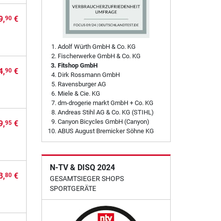
9,
€
90
Adolf Würth GmbH & Co. KG
Fischerwerke GmbH & Co. KG
Fitshop GmbH
4,
€
90
Dirk Rossmann GmbH
Ravensburger AG
Miele & Cie. KG
dm-drogerie markt GmbH + Co. KG
Andreas Stihl AG & Co. KG (STIHL)
Canyon Bicycles GmbH (Canyon)
9,
€
95
ABUS August Bremicker Söhne KG
N-TV & DISQ 2024
3,
€
80
GESAMTSIEGER SHOPS
SPORTGERÄTE