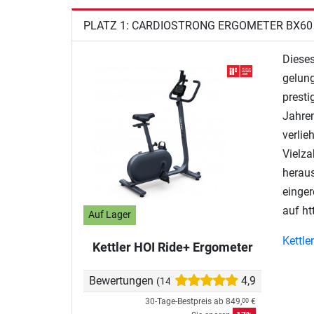
PLATZ 1: CARDIOSTRONG ERGOMETER BX60
Diese
gelung
presti
Jahre
verlie
Vielza
heraus
einger
auf ht
Auf Lager
Kettle
Kettler HOI Ride+ Ergometer
Bewertungen
4,9
(14)
30-Tage-Bestpreis ab
849,
€
00