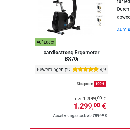
für je
Durch 
abwech
Zum
c
Auf Lager
cardiostrong Ergometer
BX70i
Bewertungen
4,9
(223)
Sie sparen
100 €
00
1.399,
€
UVP
1.299,
€
00
00
Ausstellungsstück ab
799,
€