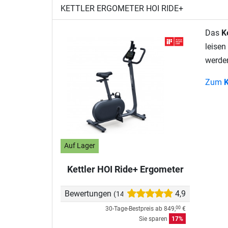
KETTLER ERGOMETER HOI RIDE+
Das
K
leisen
werden
Zum
K
Auf Lager
Kettler HOI Ride+ Ergometer
Bewertungen
4,9
(14)
30-Tage-Bestpreis ab
849,
€
00
Sie sparen
17%