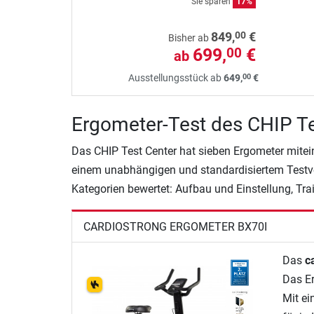
Sie sparen
17%
00
849,
€
Bisher ab
699,
€
00
ab
00
Ausstellungsstück ab
649,
€
Ergometer-Test des CHIP Te
Das CHIP Test Center hat sieben Ergometer mitei
einem unabhängigen und standardisiertem Testver
Kategorien bewertet: Aufbau und Einstellung, Tra
CARDIOSTRONG ERGOMETER BX70I
Das
c
Das Er
Mit e