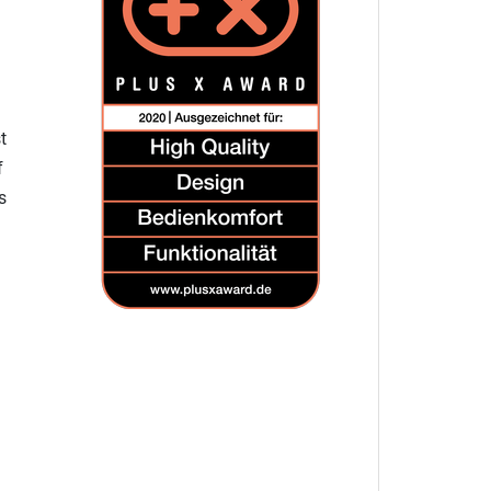
t
f
s