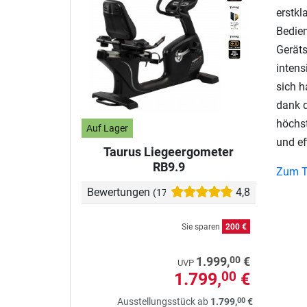
erstkl
Bedien
Geräts
inten
sich h
dank d
höchst
Auf Lager
und ef
Taurus Liegeergometer
RB9.9
Zum T
Bewertungen
4,8
(17)
Sie sparen
200 €
00
1.999,
€
UVP
1.799,
€
00
00
Ausstellungsstück ab
1.799,
€