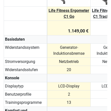
Life Fitness Ergometer
Life Fitne
C1 Go
C1 Track 
1.149,00 €
Basisdaten
Widerstandssystem
Generator-
Gene
Induktionsbremse
Indukti
Stromversorgung
Netzbetrieb
Netz
Widerstandsstufen
20
Konsole
Displaytyp
LCD-Display
LCD-
Benutzerprofile
2
Trainingsprogramme
13
Komfort und