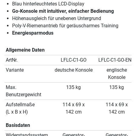
Blau hinterleuchtetes LCD-Display
Go-Konsole mit intuitiver, einfacher Bedienung
Höhenausgleich für unebenen Untergrund
Poly-V-Riemenantrieb für geräuscharmes Training
Energiesparmodus
Allgemeine Daten
ArtNr.
LFLC-C1-GO
LFLC-C1-GO-ENG
Variante
deutsche Konsole
englische
Konsole
Max.
135 kg
135 kg
Benutzergewicht
Aufstellmaße
114 x 69 x
114 x 69 x
(L x B x H)
142 cm
142 cm
Basisdaten
Widerstandssystem
Generator-
Generator-