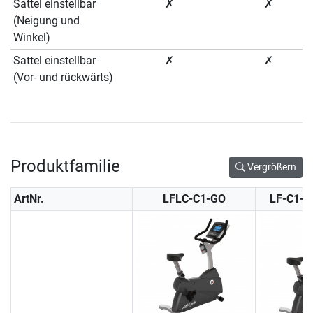
Sattel einstellbar
✗
✗
(Neigung und
Winkel)
Sattel einstellbar
✗
✗
(Vor- und rückwärts)
Produktfamilie
Vergrößern
ArtNr.
LFLC-C1-GO
LF-C1-