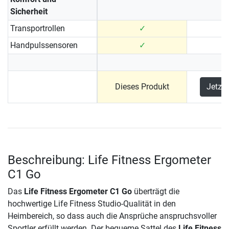
Sicherheit
Transportrollen
✓
Handpulssensoren
✓
Dieses Produkt
Jetzt
Beschreibung: Life Fitness Ergometer
C1 Go
Das
Life Fitness Ergometer C1 Go
überträgt die
hochwertige Life Fitness Studio-Qualität in den
Heimbereich, so dass auch die Ansprüche anspruchsvoller
Sportler erfüllt werden. Der bequeme Sattel des
Life Fitness