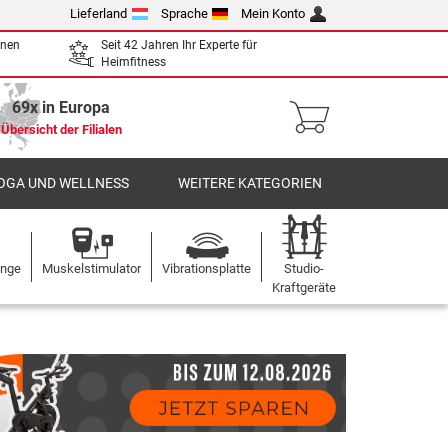
Lieferland
Sprache
Mein Konto
enen
Seit 42 Jahren Ihr Experte für
Heimfitness
69x in Europa
Übersicht der Filialen
OGA UND WELLNESS
WEITERE KATEGORIEN
ange
Muskelstimulator
Vibrationsplatte
Studio-
Kraftgeräte