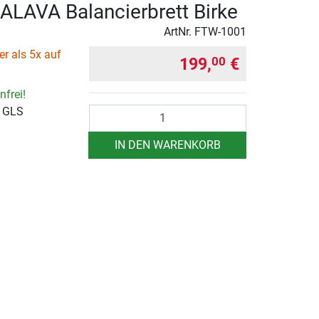
ALAVA Balancierbrett Birke
ArtNr.
FTW-1001
r als 5x auf
199,
€
00
frei!
r GLS
Anzahl
IN DEN WARENKORB