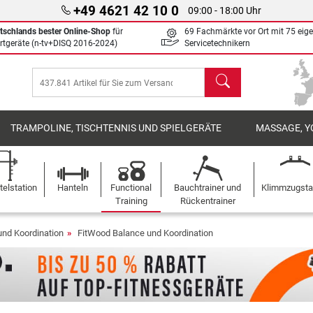
+49 4621 42 10 0
09:00 - 18:00 Uhr
tschlands bester Online-Shop
für
69 Fachmärkte vor Ort mit 75 eig
rtgeräte (n-tv+DISQ 2016-2024)
Servicetechnikern
Suchen
TRAMPOLINE, TISCHTENNIS UND SPIELGERÄTE
MASSAGE, Y
elstation
Hanteln
Functional
Bauchtrainer und
Klimmzugst
Training
Rückentrainer
und Koordination
FitWood Balance und Koordination