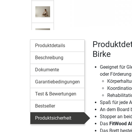
Produktdet
Produktdetails
Birke
Beschreibung
Geeignet für G
Dokumente
oder Förderung 
Körperhalt
Garantiebedingungen
Koordinatio
Test & Bewertungen
Rehabilitati
Spaß für jede 
Bestseller
An dem Board b
Stopper an beid
Produktsicherheit
Das
FitWood AL
Das Brett best