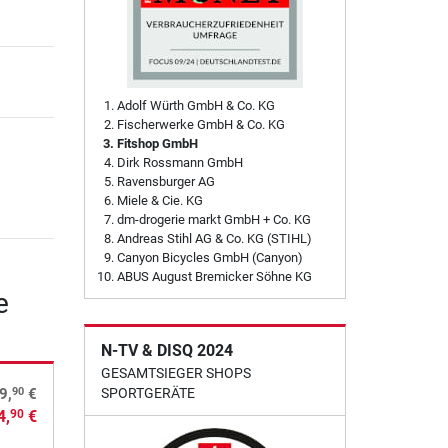
Adolf Würth GmbH & Co. KG
Fischerwerke GmbH & Co. KG
Fitshop GmbH
Dirk Rossmann GmbH
Ravensburger AG
Miele & Cie. KG
dm-drogerie markt GmbH + Co. KG
Andreas Stihl AG & Co. KG (STIHL)
Canyon Bicycles GmbH (Canyon)
ABUS August Bremicker Söhne KG
e
N-TV & DISQ 2024
GESAMTSIEGER SHOPS
90
9,
€
SPORTGERÄTE
4,
€
90