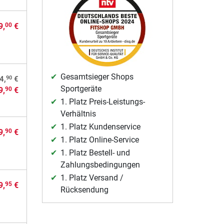
9,
€
00
Gesamtsieger Shops
90
4,
€
Sportgeräte
9,
€
90
1. Platz Preis-Leistungs-
Verhältnis
1. Platz Kundenservice
9,
€
90
1. Platz Online-Service
1. Platz Bestell- und
Zahlungsbedingungen
1. Platz Versand /
9,
€
95
Rücksendung