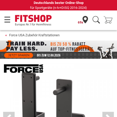
Deutschlands bester Online-Shop
für Sportgeräte (n-tv+DISQ 2016-2024)
69x
Force USA Zubehör Kraftstationen